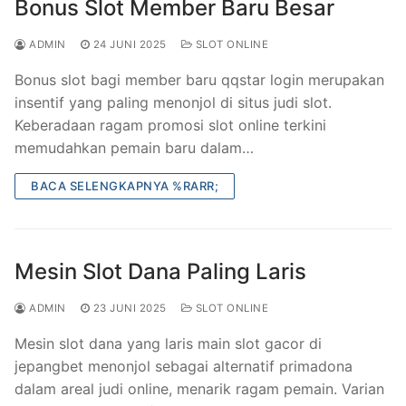
Bonus Slot Member Baru Besar
ADMIN
24 JUNI 2025
SLOT ONLINE
Bonus slot bagi member baru qqstar login merupakan
insentif yang paling menonjol di situs judi slot.
Keberadaan ragam promosi slot online terkini
memudahkan pemain baru dalam…
BACA SELENGKAPNYA %RARR;
Mesin Slot Dana Paling Laris
ADMIN
23 JUNI 2025
SLOT ONLINE
Mesin slot dana yang laris main slot gacor di
jepangbet menonjol sebagai alternatif primadona
dalam areal judi online, menarik ragam pemain. Varian