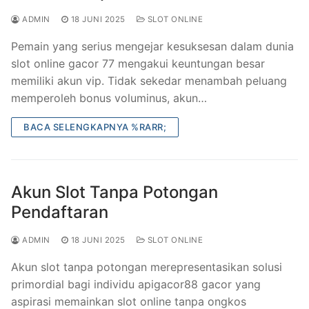
ADMIN
18 JUNI 2025
SLOT ONLINE
Pemain yang serius mengejar kesuksesan dalam dunia
slot online gacor 77 mengakui keuntungan besar
memiliki akun vip. Tidak sekedar menambah peluang
memperoleh bonus voluminus, akun…
BACA SELENGKAPNYA %RARR;
Akun Slot Tanpa Potongan
Pendaftaran
ADMIN
18 JUNI 2025
SLOT ONLINE
Akun slot tanpa potongan merepresentasikan solusi
primordial bagi individu apigacor88 gacor yang
aspirasi memainkan slot online tanpa ongkos