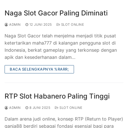
Naga Slot Gacor Paling Diminati
ADMIN
12 JUNI 2025
SLOT ONLINE
Naga Slot Gacor telah menjelma menjadi titik pusat
ketertarikan maha777 di kalangan pengguna slot di
Indonesia, berkat gameplay yang terkonsep dengan
apik dan kesederhanaan dalam…
BACA SELENGKAPNYA %RARR;
RTP Slot Habanero Paling Tinggi
ADMIN
8 JUNI 2025
SLOT ONLINE
Dalam arena judi online, konsep RTP (Return to Player)
ganja88 berdiri sebagai fondasi esensial bagi para