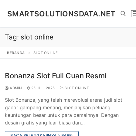
Lompat
ke
SMARTSOLUTIONSDATA.NET
konten
Tag:
slot online
Cari:
BERANDA
SLOT ONLINE
Bonanza Slot Full Cuan Resmi
ADMIN
25 JULI 2025
SLOT ONLINE
Slot Bonanza, yang telah merevolusi arena judi slot
gacor gampang menang, menjanjikan peluang
keuntungan besar untuk para pemainnya. Dengan
desain grafis yang luar biasa dan…
BACA SELENGKAPNYA %RARR;