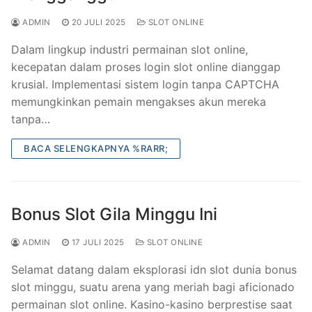
ADMIN
20 JULI 2025
SLOT ONLINE
Dalam lingkup industri permainan slot online,
kecepatan dalam proses login slot online dianggap
krusial. Implementasi sistem login tanpa CAPTCHA
memungkinkan pemain mengakses akun mereka
tanpa…
BACA SELENGKAPNYA %RARR;
Bonus Slot Gila Minggu Ini
ADMIN
17 JULI 2025
SLOT ONLINE
Selamat datang dalam eksplorasi idn slot dunia bonus
slot minggu, suatu arena yang meriah bagi aficionado
permainan slot online. Kasino-kasino berprestise saat