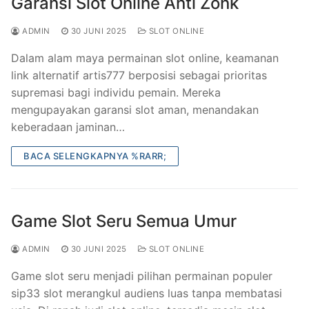
Garansi Slot Online Anti Zonk
ADMIN
30 JUNI 2025
SLOT ONLINE
Dalam alam maya permainan slot online, keamanan
link alternatif artis777 berposisi sebagai prioritas
supremasi bagi individu pemain. Mereka
mengupayakan garansi slot aman, menandakan
keberadaan jaminan…
BACA SELENGKAPNYA %RARR;
Game Slot Seru Semua Umur
ADMIN
30 JUNI 2025
SLOT ONLINE
Game slot seru menjadi pilihan permainan populer
sip33 slot merangkul audiens luas tanpa membatasi