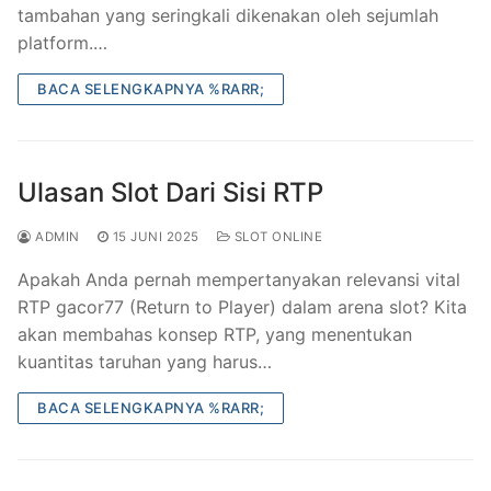
tambahan yang seringkali dikenakan oleh sejumlah
platform.…
BACA SELENGKAPNYA %RARR;
Ulasan Slot Dari Sisi RTP
ADMIN
15 JUNI 2025
SLOT ONLINE
Apakah Anda pernah mempertanyakan relevansi vital
RTP gacor77 (Return to Player) dalam arena slot? Kita
akan membahas konsep RTP, yang menentukan
kuantitas taruhan yang harus…
BACA SELENGKAPNYA %RARR;