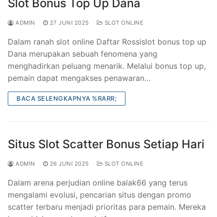
Slot Bonus Top Up Dana
ADMIN
27 JUNI 2025
SLOT ONLINE
Dalam ranah slot online Daftar Rossislot bonus top up
Dana merupakan sebuah fenomena yang
menghadirkan peluang menarik. Melalui bonus top up,
pemain dapat mengakses penawaran…
BACA SELENGKAPNYA %RARR;
Situs Slot Scatter Bonus Setiap Hari
ADMIN
26 JUNI 2025
SLOT ONLINE
Dalam arena perjudian online balak66 yang terus
mengalami evolusi, pencarian situs dengan promo
scatter terbaru menjadi prioritas para pemain. Mereka