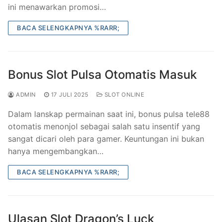
ini menawarkan promosi…
BACA SELENGKAPNYA %RARR;
Bonus Slot Pulsa Otomatis Masuk
ADMIN
17 JULI 2025
SLOT ONLINE
Dalam lanskap permainan saat ini, bonus pulsa tele88
otomatis menonjol sebagai salah satu insentif yang
sangat dicari oleh para gamer. Keuntungan ini bukan
hanya mengembangkan…
BACA SELENGKAPNYA %RARR;
Ulasan Slot Dragon’s Luck