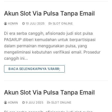
Akun Slot Via Pulsa Tanpa Email
ADMIN
10 JULI 2025
SLOT ONLINE
Di era serba canggih, afisionado judi slot pulsa
PASARJP diberi kemudahan untuk berpartisipasi
dalam permainan menggunakan pulsa, yang
mengeliminasi kebutuhan verifikasi email. Prosedur
canggih ini…
BACA SELENGKAPNYA %RARR;
Akun Slot Via Pulsa Tanpa Email
ADMIN
9 JULI 2025
SLOT ONLINE