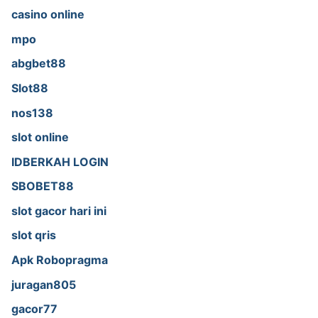
casino online
mpo
abgbet88
Slot88
nos138
slot online
IDBERKAH LOGIN
SBOBET88
slot gacor hari ini
slot qris
Apk Robopragma
juragan805
gacor77