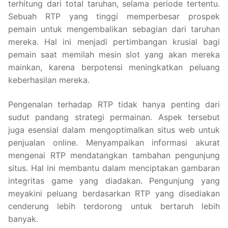
terhitung dari total taruhan, selama periode tertentu.
Sebuah RTP yang tinggi memperbesar prospek
pemain untuk mengembalikan sebagian dari taruhan
mereka. Hal ini menjadi pertimbangan krusial bagi
pemain saat memilah mesin slot yang akan mereka
mainkan, karena berpotensi meningkatkan peluang
keberhasilan mereka.
Pengenalan terhadap RTP tidak hanya penting dari
sudut pandang strategi permainan. Aspek tersebut
juga esensial dalam mengoptimalkan situs web untuk
penjualan online. Menyampaikan informasi akurat
mengenai RTP mendatangkan tambahan pengunjung
situs. Hal ini membantu dalam menciptakan gambaran
integritas game yang diadakan. Pengunjung yang
meyakini peluang berdasarkan RTP yang disediakan
cenderung lebih terdorong untuk bertaruh lebih
banyak.