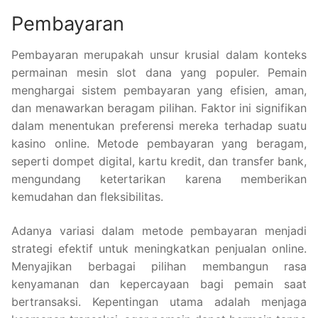
Pembayaran
Pembayaran merupakah unsur krusial dalam konteks
permainan mesin slot dana yang populer. Pemain
menghargai sistem pembayaran yang efisien, aman,
dan menawarkan beragam pilihan. Faktor ini signifikan
dalam menentukan preferensi mereka terhadap suatu
kasino online. Metode pembayaran yang beragam,
seperti dompet digital, kartu kredit, dan transfer bank,
mengundang ketertarikan karena memberikan
kemudahan dan fleksibilitas.
Adanya variasi dalam metode pembayaran menjadi
strategi efektif untuk meningkatkan penjualan online.
Menyajikan berbagai pilihan membangun rasa
kenyamanan dan kepercayaan bagi pemain saat
bertransaksi. Kepentingan utama adalah menjaga