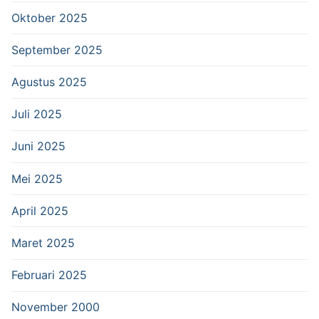
Oktober 2025
September 2025
Agustus 2025
Juli 2025
Juni 2025
Mei 2025
April 2025
Maret 2025
Februari 2025
November 2000