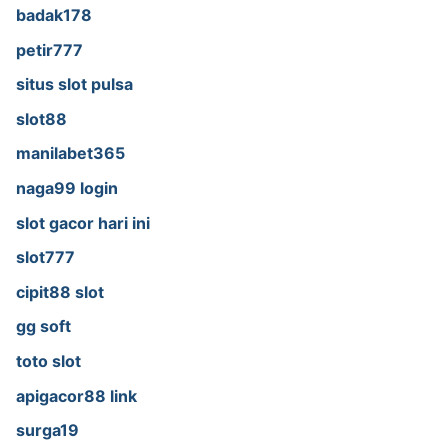
badak178
petir777
situs slot pulsa
slot88
manilabet365
naga99 login
slot gacor hari ini
slot777
cipit88 slot
gg soft
toto slot
apigacor88 link
surga19