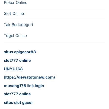
Poker Online
Slot Online
Tak Berkategori
Togel Online
situs apigacor88
slot777 online
UNYU168
https://dewatotonew.com/
musang178 link login
slot777 online
situs slot gacor