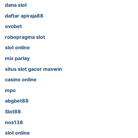
dana slot
daftar apiraja88
ovobet
robopragma slot
slot online
mix parlay
situs slot gacor maxwin
casino online
mpo
abgbet88
Slot88
nos138
slot online