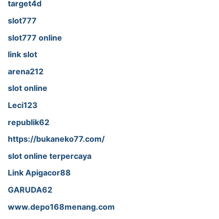
target4d
slot777
slot777 online
link slot
arena212
slot online
Leci123
republik62
https://bukaneko77.com/
slot online terpercaya
Link Apigacor88
GARUDA62
www.depo168menang.com