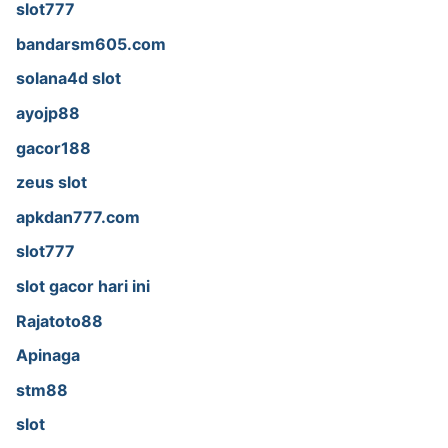
slot777
bandarsm605.com
solana4d slot
ayojp88
gacor188
zeus slot
apkdan777.com
slot777
slot gacor hari ini
Rajatoto88
Apinaga
stm88
slot