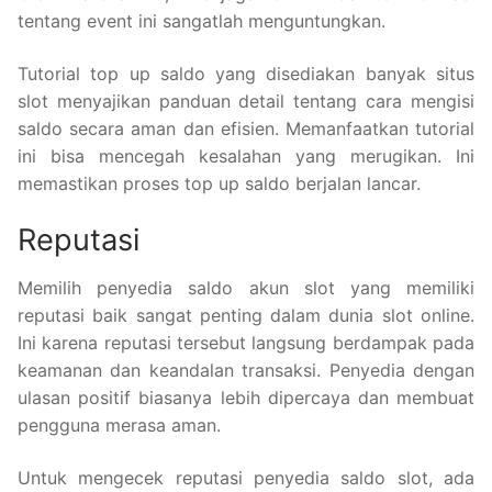
tentang event ini sangatlah menguntungkan.
Tutorial top up saldo yang disediakan banyak situs
slot menyajikan panduan detail tentang cara mengisi
saldo secara aman dan efisien. Memanfaatkan tutorial
ini bisa mencegah kesalahan yang merugikan. Ini
memastikan proses top up saldo berjalan lancar.
Reputasi
Memilih penyedia saldo akun slot yang memiliki
reputasi baik sangat penting dalam dunia slot online.
Ini karena reputasi tersebut langsung berdampak pada
keamanan dan keandalan transaksi. Penyedia dengan
ulasan positif biasanya lebih dipercaya dan membuat
pengguna merasa aman.
Untuk mengecek reputasi penyedia saldo slot, ada