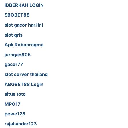
IDBERKAH LOGIN
SBOBET88
slot gacor hari ini
slot qris
Apk Robopragma
juragan805
gacor77
slot server thailand
ABGBET88 Login
situs toto
MPO17
pewe128
rajabandar123