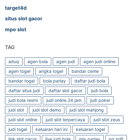
target4d
situs slot gacor
mpo slot
TAG
aduq
agen bola
agen judi
agen judi online
agen togel
angka togel
bandar ceme
bandar togel
bola parlay
daftar judi bola
daftar situs judi
daftar slot gacor
judi bola
judi bola resmi
judi online 24 jam
judi poker
judi slot
judi slot demo
judi slot mahjong
judi slot online
judi slot terpercaya
judi slot zeus
judi togel
keluaran hari ini
keluaran togel
link slot gacor
live judi bola
mix parlay
pg soft