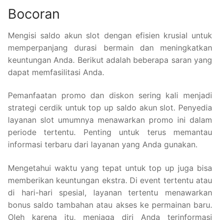
Bocoran
Mengisi saldo akun slot dengan efisien krusial untuk
memperpanjang durasi bermain dan meningkatkan
keuntungan Anda. Berikut adalah beberapa saran yang
dapat memfasilitasi Anda.
Pemanfaatan promo dan diskon sering kali menjadi
strategi cerdik untuk top up saldo akun slot. Penyedia
layanan slot umumnya menawarkan promo ini dalam
periode tertentu. Penting untuk terus memantau
informasi terbaru dari layanan yang Anda gunakan.
Mengetahui waktu yang tepat untuk top up juga bisa
memberikan keuntungan ekstra. Di event tertentu atau
di hari-hari spesial, layanan tertentu menawarkan
bonus saldo tambahan atau akses ke permainan baru.
Oleh karena itu, menjaga diri Anda terinformasi