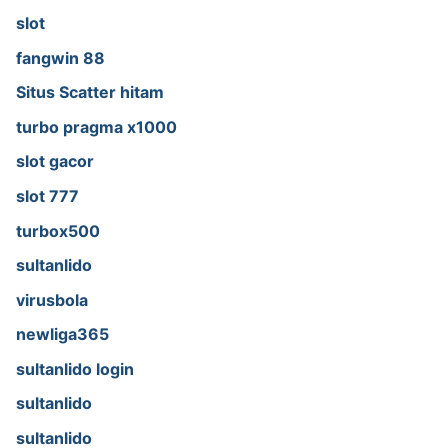
slot
fangwin 88
Situs Scatter hitam
turbo pragma x1000
slot gacor
slot 777
turbox500
sultanlido
virusbola
newliga365
sultanlido login
sultanlido
sultanlido