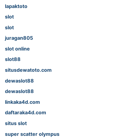
lapaktoto
slot
slot
juragan805
slot online
slot88
situsdewatoto.com
dewaslot88
dewaslot88
linkaka4d.com
daftaraka4d.com
situs slot
super scatter olympus