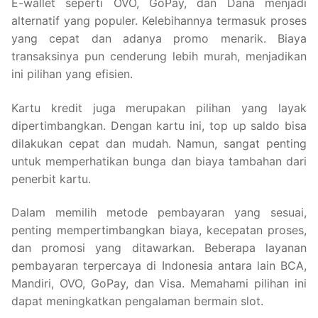
E-wallet seperti OVO, GoPay, dan Dana menjadi
alternatif yang populer. Kelebihannya termasuk proses
yang cepat dan adanya promo menarik. Biaya
transaksinya pun cenderung lebih murah, menjadikan
ini pilihan yang efisien.
Kartu kredit juga merupakan pilihan yang layak
dipertimbangkan. Dengan kartu ini, top up saldo bisa
dilakukan cepat dan mudah. Namun, sangat penting
untuk memperhatikan bunga dan biaya tambahan dari
penerbit kartu.
Dalam memilih metode pembayaran yang sesuai,
penting mempertimbangkan biaya, kecepatan proses,
dan promosi yang ditawarkan. Beberapa layanan
pembayaran terpercaya di Indonesia antara lain BCA,
Mandiri, OVO, GoPay, dan Visa. Memahami pilihan ini
dapat meningkatkan pengalaman bermain slot.