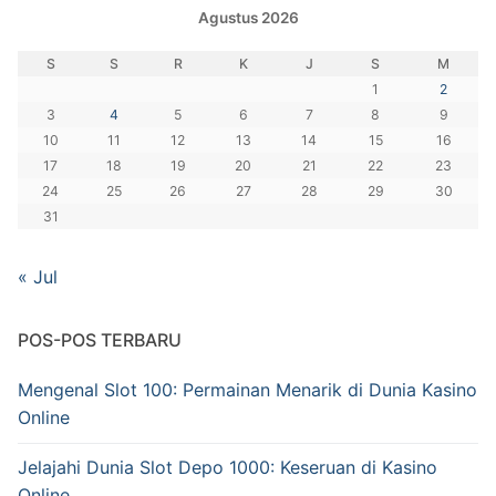
Agustus 2026
S
S
R
K
J
S
M
1
2
3
4
5
6
7
8
9
10
11
12
13
14
15
16
17
18
19
20
21
22
23
24
25
26
27
28
29
30
31
« Jul
POS-POS TERBARU
Mengenal Slot 100: Permainan Menarik di Dunia Kasino
Online
Jelajahi Dunia Slot Depo 1000: Keseruan di Kasino
Online