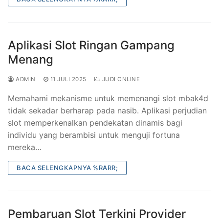
Aplikasi Slot Ringan Gampang
Menang
ADMIN
11 JULI 2025
JUDI ONLINE
Memahami mekanisme untuk memenangi slot mbak4d
tidak sekadar berharap pada nasib. Aplikasi perjudian
slot memperkenalkan pendekatan dinamis bagi
individu yang berambisi untuk menguji fortuna
mereka…
BACA SELENGKAPNYA %RARR;
Pembaruan Slot Terkini Provider