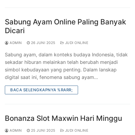
Sabung Ayam Online Paling Banyak
Dicari
ADMIN
26 JUNI 2025
JUDI ONLINE
Sabung ayam, dalam konteks budaya Indonesia, tidak
sekadar hiburan melainkan telah berubah menjadi
simbol kebudayaan yang penting. Dalam lanskap
digital saat ini, fenomena sabung ayam…
BACA SELENGKAPNYA %RARR;
Bonanza Slot Maxwin Hari Minggu
ADMIN
25 JUNI 2025
JUDI ONLINE