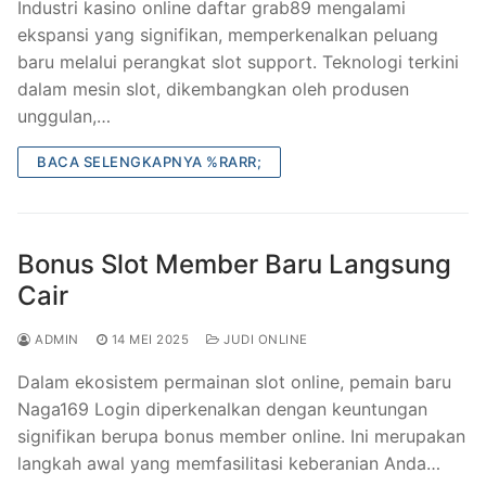
Industri kasino online daftar grab89 mengalami
ekspansi yang signifikan, memperkenalkan peluang
baru melalui perangkat slot support. Teknologi terkini
dalam mesin slot, dikembangkan oleh produsen
unggulan,…
BACA SELENGKAPNYA %RARR;
Bonus Slot Member Baru Langsung
Cair
ADMIN
14 MEI 2025
JUDI ONLINE
Dalam ekosistem permainan slot online, pemain baru
Naga169 Login diperkenalkan dengan keuntungan
signifikan berupa bonus member online. Ini merupakan
langkah awal yang memfasilitasi keberanian Anda…