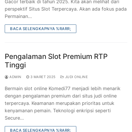
Gacor terbaik di tahun 2025. Kita akan melihat dari
perspektif Situs Slot Terpercaya. Akan ada fokus pada
Permainan…
BACA SELENGKAPNYA %RARR;
Pengalaman Slot Premium RTP
Tinggi
ADMIN
3 MARET 2025
JUDI ONLINE
Bermain slot online Komedi77 menjadi lebih menarik
dengan pengalaman premium dari situs judi online
terpercaya. Keamanan merupakan prioritas untuk
kenyamanan pemain. Teknologi enkripsi seperti
Secure…
BACA SELENGKAPNYA %RARR;