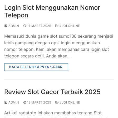
Login Slot Menggunakan Nomor
Telepon
ADMIN
16 MARET 2025
JUDI ONLINE
Memasuki dunia game slot sumo138 sekarang menjadi
lebih gampang dengan opsi login menggunakan
nomor telepon. Kami akan membahas cara login slot
telepon secara detil. Anda akan…
BACA SELENGKAPNYA %RARR;
Review Slot Gacor Terbaik 2025
ADMIN
15 MARET 2025
JUDI ONLINE
Artikel rodatoto ini akan membahas tentang Slot