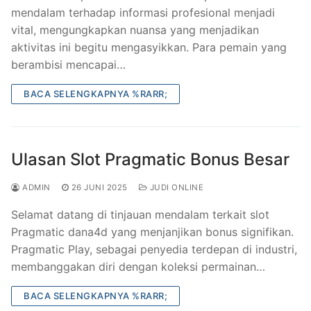
mendalam terhadap informasi profesional menjadi
vital, mengungkapkan nuansa yang menjadikan
aktivitas ini begitu mengasyikkan. Para pemain yang
berambisi mencapai…
BACA SELENGKAPNYA %RARR;
Ulasan Slot Pragmatic Bonus Besar
ADMIN
26 JUNI 2025
JUDI ONLINE
Selamat datang di tinjauan mendalam terkait slot
Pragmatic dana4d yang menjanjikan bonus signifikan.
Pragmatic Play, sebagai penyedia terdepan di industri,
membanggakan diri dengan koleksi permainan…
BACA SELENGKAPNYA %RARR;