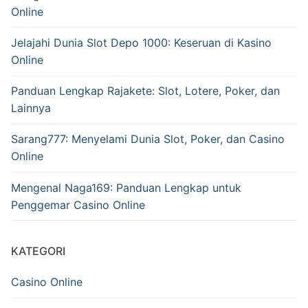
Online
Jelajahi Dunia Slot Depo 1000: Keseruan di Kasino
Online
Panduan Lengkap Rajakete: Slot, Lotere, Poker, dan
Lainnya
Sarang777: Menyelami Dunia Slot, Poker, dan Casino
Online
Mengenal Naga169: Panduan Lengkap untuk
Penggemar Casino Online
KATEGORI
Casino Online