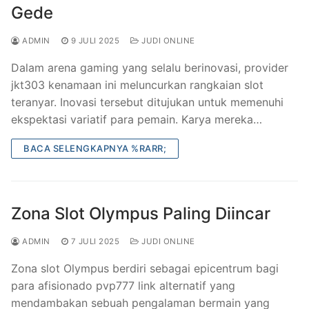
Gede
ADMIN
9 JULI 2025
JUDI ONLINE
Dalam arena gaming yang selalu berinovasi, provider
jkt303 kenamaan ini meluncurkan rangkaian slot
teranyar. Inovasi tersebut ditujukan untuk memenuhi
ekspektasi variatif para pemain. Karya mereka…
BACA SELENGKAPNYA %RARR;
Zona Slot Olympus Paling Diincar
ADMIN
7 JULI 2025
JUDI ONLINE
Zona slot Olympus berdiri sebagai epicentrum bagi
para afisionado pvp777 link alternatif yang
mendambakan sebuah pengalaman bermain yang