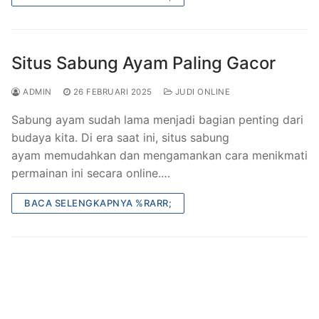
Situs Sabung Ayam Paling Gacor
ADMIN
26 FEBRUARI 2025
JUDI ONLINE
Sabung ayam sudah lama menjadi bagian penting dari
budaya kita. Di era saat ini, situs sabung
ayam memudahkan dan mengamankan cara menikmati
permainan ini secara online.…
BACA SELENGKAPNYA %RARR;