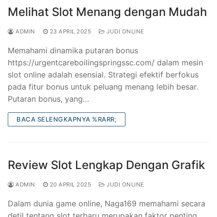
Melihat Slot Menang dengan Mudah
ADMIN
23 APRIL 2025
JUDI ONLINE
Memahami dinamika putaran bonus
https://urgentcareboilingspringssc.com/ dalam mesin
slot online adalah esensial. Strategi efektif berfokus
pada fitur bonus untuk peluang menang lebih besar.
Putaran bonus, yang…
BACA SELENGKAPNYA %RARR;
Review Slot Lengkap Dengan Grafik
ADMIN
20 APRIL 2025
JUDI ONLINE
Dalam dunia game online, Naga169 memahami secara
detil tentang slot terbaru merupakan faktor penting