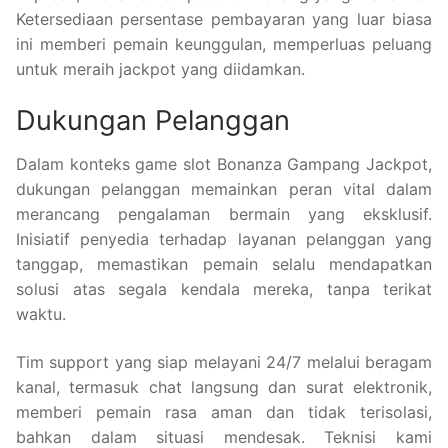
Ketersediaan persentase pembayaran yang luar biasa
ini memberi pemain keunggulan, memperluas peluang
untuk meraih jackpot yang diidamkan.
Dukungan Pelanggan
Dalam konteks game slot Bonanza Gampang Jackpot,
dukungan pelanggan memainkan peran vital dalam
merancang pengalaman bermain yang eksklusif.
Inisiatif penyedia terhadap layanan pelanggan yang
tanggap, memastikan pemain selalu mendapatkan
solusi atas segala kendala mereka, tanpa terikat
waktu.
Tim support yang siap melayani 24/7 melalui beragam
kanal, termasuk chat langsung dan surat elektronik,
memberi pemain rasa aman dan tidak terisolasi,
bahkan dalam situasi mendesak. Teknisi kami