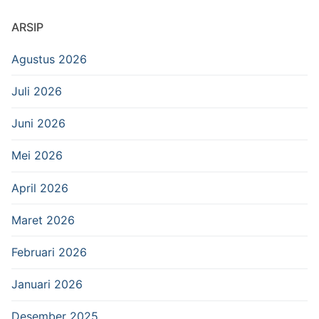
ARSIP
Agustus 2026
Juli 2026
Juni 2026
Mei 2026
April 2026
Maret 2026
Februari 2026
Januari 2026
Desember 2025