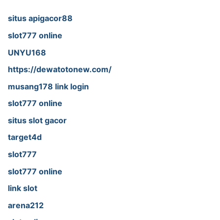
situs apigacor88
slot777 online
UNYU168
https://dewatotonew.com/
musang178 link login
slot777 online
situs slot gacor
target4d
slot777
slot777 online
link slot
arena212