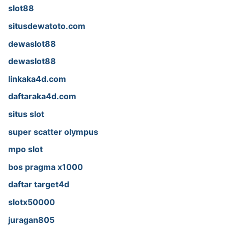
slot88
situsdewatoto.com
dewaslot88
dewaslot88
linkaka4d.com
daftaraka4d.com
situs slot
super scatter olympus
mpo slot
bos pragma x1000
daftar target4d
slotx50000
juragan805