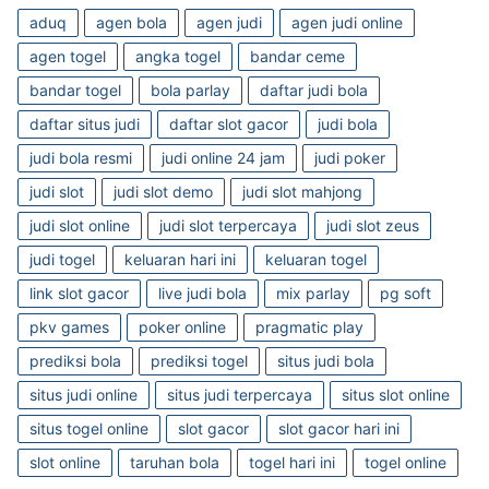
aduq
agen bola
agen judi
agen judi online
agen togel
angka togel
bandar ceme
bandar togel
bola parlay
daftar judi bola
daftar situs judi
daftar slot gacor
judi bola
judi bola resmi
judi online 24 jam
judi poker
judi slot
judi slot demo
judi slot mahjong
judi slot online
judi slot terpercaya
judi slot zeus
judi togel
keluaran hari ini
keluaran togel
link slot gacor
live judi bola
mix parlay
pg soft
pkv games
poker online
pragmatic play
prediksi bola
prediksi togel
situs judi bola
situs judi online
situs judi terpercaya
situs slot online
situs togel online
slot gacor
slot gacor hari ini
slot online
taruhan bola
togel hari ini
togel online