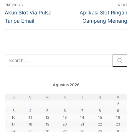
Navigasi
PREVIOUS
NEXT
pos
Previous
Next
Akun Slot Via Pulsa
Aplikasi Slot Ringan
post:
post:
Tanpa Email
Gampang Menang
Cari:
Agustus 2026
S
S
R
K
J
S
M
1
2
3
4
5
6
7
8
9
10
11
12
13
14
15
16
17
18
19
20
21
22
23
24
25
26
27
28
29
30