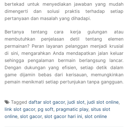
bertekad untuk menyediakan jawaban yang mudah
dimengerti dan solusi praktis terhadap setiap
pertanyaan dan masalah yang dihadapi.
Bertanya tentang cara kerja gulungan atau
membutuhkan penjelasan detil tentang elemen
permainan? Peran layanan pelanggan menjadi krusial
di sini, mengarahkan Anda mendapatkan jalan keluar
sehingga pengalaman bermain berlangsung lancar.
Dengan dukungan yang efisien, setiap detik dalam
game dijamin bebas dari kerisauan, memungkinkan
pemain menikmati setiap pertunjukan tanpa gangguan.
Tagged
daftar slot gacor
,
judi slot
,
judi slot online
,
link slot gacor
,
pg soft
,
pragmatic play
,
situs slot
online
,
slot gacor
,
slot gacor hari ini
,
slot online