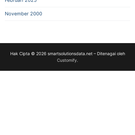
Februari 2025
November 2000
Hak Cipta © 2026 smartsolutionsdata.net – Ditenagai oleh
Customify
.