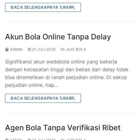
BACA SELENGKAPNYA %RARR;
Akun Bola Online Tanpa Delay
ADMIN
21 JULI 2025
JUDI BOLA
Signifikansi akun wedebola online yang bekerja
dengan kecepatan tinggi dan bebas dari delay tidak
bisa diremehkan di ranah perjudian online. Di sekop
perjudian online, tiap…
BACA SELENGKAPNYA %RARR;
Agen Bola Tanpa Verifikasi Ribet