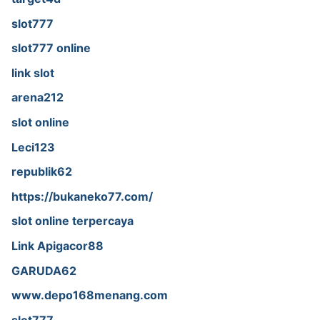
slot777
slot777 online
link slot
arena212
slot online
Leci123
republik62
https://bukaneko77.com/
slot online terpercaya
Link Apigacor88
GARUDA62
www.depo168menang.com
slot777