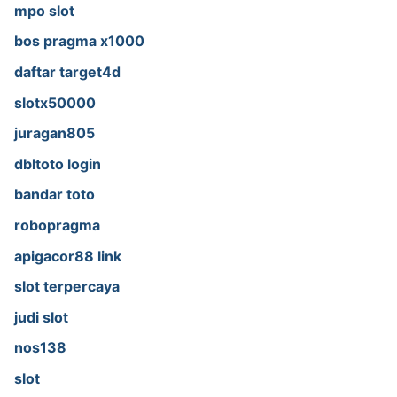
mpo slot
bos pragma x1000
daftar target4d
slotx50000
juragan805
dbltoto login
bandar toto
robopragma
apigacor88 link
slot terpercaya
judi slot
nos138
slot