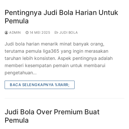
Pentingnya Judi Bola Harian Untuk
Pemula
ADMIN
14 MEI 2025
JUDI BOLA
Judi bola harian menarik minat banyak orang,
terutama pemula liga365 yang ingin merasakan
taruhan lebih konsisten. Aspek pentingnya adalah
memberi kesempatan pemain untuk membarui
pengetahuan…
BACA SELENGKAPNYA %RARR;
Judi Bola Over Premium Buat
Pemula