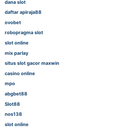
dana slot
daftar apiraja88
ovobet
robopragma slot
slot online
mix parlay
situs slot gacor maxwin
casino online
mpo
abgbet88
Slot88
nos138
slot online