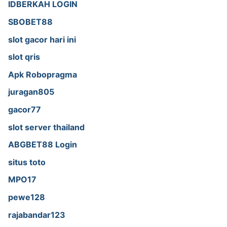
IDBERKAH LOGIN
SBOBET88
slot gacor hari ini
slot qris
Apk Robopragma
juragan805
gacor77
slot server thailand
ABGBET88 Login
situs toto
MPO17
pewe128
rajabandar123