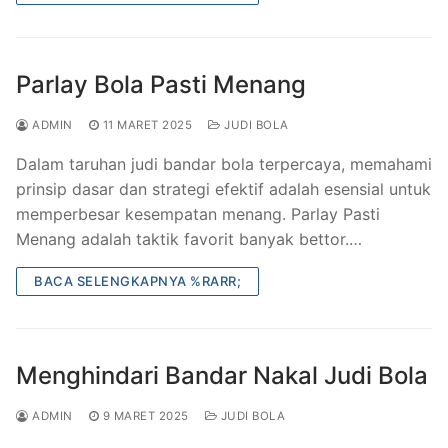
Parlay Bola Pasti Menang
ADMIN
11 MARET 2025
JUDI BOLA
Dalam taruhan judi bandar bola terpercaya, memahami
prinsip dasar dan strategi efektif adalah esensial untuk
memperbesar kesempatan menang. Parlay Pasti
Menang adalah taktik favorit banyak bettor.…
BACA SELENGKAPNYA %RARR;
Menghindari Bandar Nakal Judi Bola
ADMIN
9 MARET 2025
JUDI BOLA