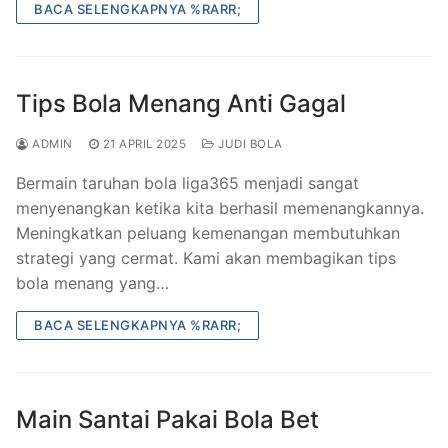
BACA SELENGKAPNYA %RARR;
Tips Bola Menang Anti Gagal
ADMIN
21 APRIL 2025
JUDI BOLA
Bermain taruhan bola liga365 menjadi sangat
menyenangkan ketika kita berhasil memenangkannya.
Meningkatkan peluang kemenangan membutuhkan
strategi yang cermat. Kami akan membagikan tips
bola menang yang…
BACA SELENGKAPNYA %RARR;
Main Santai Pakai Bola Bet