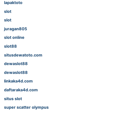
lapaktoto
slot
slot
juragan805
slot online
slot88
situsdewatoto.com
dewaslot88
dewaslot88
linkaka4d.com
daftaraka4d.com
situs slot
super scatter olympus