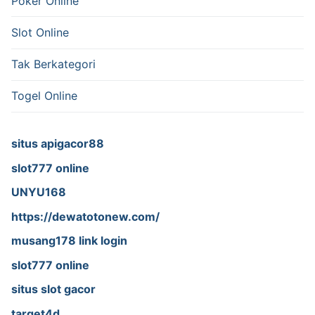
Poker Online
Slot Online
Tak Berkategori
Togel Online
situs apigacor88
slot777 online
UNYU168
https://dewatotonew.com/
musang178 link login
slot777 online
situs slot gacor
target4d