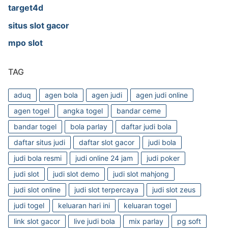
target4d
situs slot gacor
mpo slot
TAG
aduq
agen bola
agen judi
agen judi online
agen togel
angka togel
bandar ceme
bandar togel
bola parlay
daftar judi bola
daftar situs judi
daftar slot gacor
judi bola
judi bola resmi
judi online 24 jam
judi poker
judi slot
judi slot demo
judi slot mahjong
judi slot online
judi slot terpercaya
judi slot zeus
judi togel
keluaran hari ini
keluaran togel
link slot gacor
live judi bola
mix parlay
pg soft