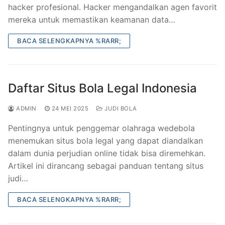
hacker profesional. Hacker mengandalkan agen favorit
mereka untuk memastikan keamanan data…
BACA SELENGKAPNYA %RARR;
Daftar Situs Bola Legal Indonesia
ADMIN
24 MEI 2025
JUDI BOLA
Pentingnya untuk penggemar olahraga wedebola
menemukan situs bola legal yang dapat diandalkan
dalam dunia perjudian online tidak bisa diremehkan.
Artikel ini dirancang sebagai panduan tentang situs
judi…
BACA SELENGKAPNYA %RARR;