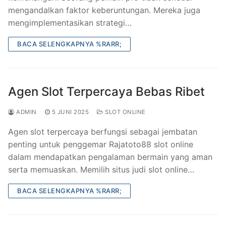
mengandalkan faktor keberuntungan. Mereka juga
mengimplementasikan strategi…
BACA SELENGKAPNYA %RARR;
Agen Slot Terpercaya Bebas Ribet
ADMIN
5 JUNI 2025
SLOT ONLINE
Agen slot terpercaya berfungsi sebagai jembatan
penting untuk penggemar Rajatoto88 slot online
dalam mendapatkan pengalaman bermain yang aman
serta memuaskan. Memilih situs judi slot online…
BACA SELENGKAPNYA %RARR;