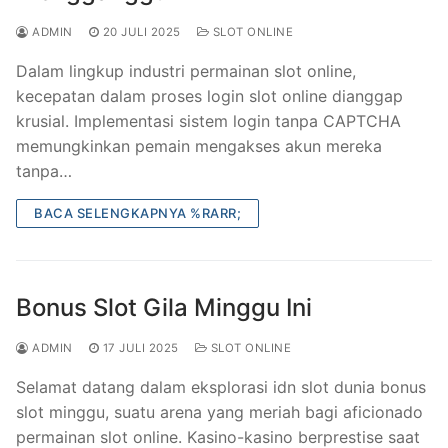
ADMIN
20 JULI 2025
SLOT ONLINE
Dalam lingkup industri permainan slot online,
kecepatan dalam proses login slot online dianggap
krusial. Implementasi sistem login tanpa CAPTCHA
memungkinkan pemain mengakses akun mereka
tanpa…
BACA SELENGKAPNYA %RARR;
Bonus Slot Gila Minggu Ini
ADMIN
17 JULI 2025
SLOT ONLINE
Selamat datang dalam eksplorasi idn slot dunia bonus
slot minggu, suatu arena yang meriah bagi aficionado
permainan slot online. Kasino-kasino berprestise saat