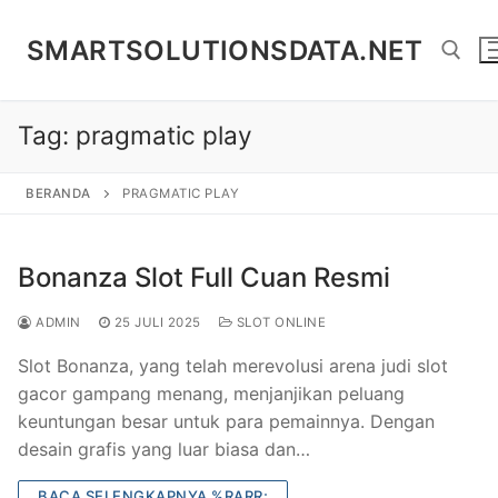
Lompat
ke
SMARTSOLUTIONSDATA.NET
konten
Tag:
pragmatic play
Cari:
BERANDA
PRAGMATIC PLAY
Bonanza Slot Full Cuan Resmi
ADMIN
25 JULI 2025
SLOT ONLINE
Slot Bonanza, yang telah merevolusi arena judi slot
gacor gampang menang, menjanjikan peluang
keuntungan besar untuk para pemainnya. Dengan
desain grafis yang luar biasa dan…
BACA SELENGKAPNYA %RARR;