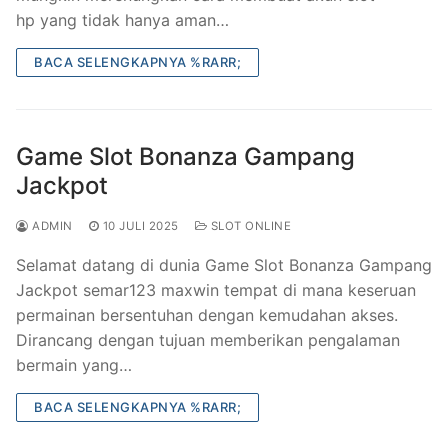
hp yang tidak hanya aman…
BACA SELENGKAPNYA %RARR;
Game Slot Bonanza Gampang
Jackpot
ADMIN
10 JULI 2025
SLOT ONLINE
Selamat datang di dunia Game Slot Bonanza Gampang
Jackpot semar123 maxwin tempat di mana keseruan
permainan bersentuhan dengan kemudahan akses.
Dirancang dengan tujuan memberikan pengalaman
bermain yang…
BACA SELENGKAPNYA %RARR;