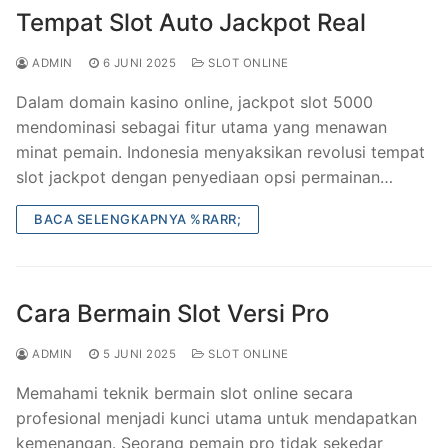
Tempat Slot Auto Jackpot Real
ADMIN
6 JUNI 2025
SLOT ONLINE
Dalam domain kasino online, jackpot slot 5000
mendominasi sebagai fitur utama yang menawan
minat pemain. Indonesia menyaksikan revolusi tempat
slot jackpot dengan penyediaan opsi permainan…
BACA SELENGKAPNYA %RARR;
Cara Bermain Slot Versi Pro
ADMIN
5 JUNI 2025
SLOT ONLINE
Memahami teknik bermain slot online secara
profesional menjadi kunci utama untuk mendapatkan
kemenangan. Seorang pemain pro tidak sekedar