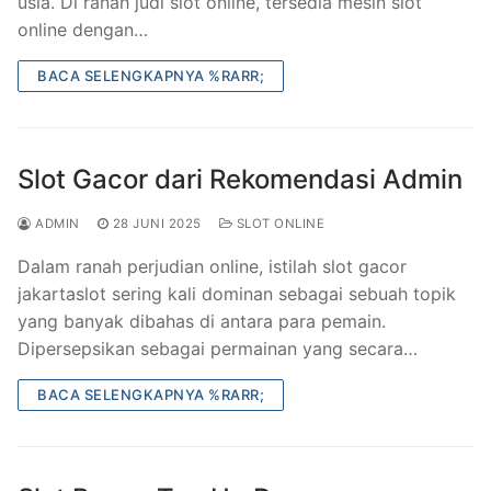
usia. Di ranah judi slot online, tersedia mesin slot
online dengan…
BACA SELENGKAPNYA %RARR;
Slot Gacor dari Rekomendasi Admin
ADMIN
28 JUNI 2025
SLOT ONLINE
Dalam ranah perjudian online, istilah slot gacor
jakartaslot sering kali dominan sebagai sebuah topik
yang banyak dibahas di antara para pemain.
Dipersepsikan sebagai permainan yang secara…
BACA SELENGKAPNYA %RARR;