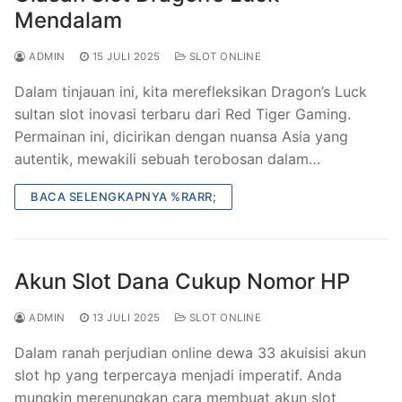
Mendalam
ADMIN
15 JULI 2025
SLOT ONLINE
Dalam tinjauan ini, kita merefleksikan Dragon’s Luck
sultan slot inovasi terbaru dari Red Tiger Gaming.
Permainan ini, dicirikan dengan nuansa Asia yang
autentik, mewakili sebuah terobosan dalam…
BACA SELENGKAPNYA %RARR;
Akun Slot Dana Cukup Nomor HP
ADMIN
13 JULI 2025
SLOT ONLINE
Dalam ranah perjudian online dewa 33 akuisisi akun
slot hp yang terpercaya menjadi imperatif. Anda
mungkin merenungkan cara membuat akun slot