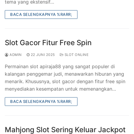
tema yang ekstensif…
BACA SELENGKAPNYA %RARR;
Slot Gacor Fitur Free Spin
ADMIN
22 JUNI 2025
SLOT ONLINE
Permainan slot apiraja88 yang sangat populer di
kalangan penggemar judi, menawarkan hiburan yang
menarik. Khususnya, slot gacor dengan fitur free spin
menyediakan kesempatan untuk memenangkan…
BACA SELENGKAPNYA %RARR;
Mahjong Slot Sering Keluar Jackpot