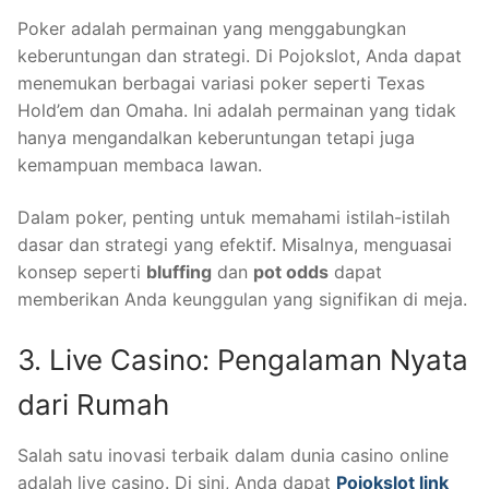
Poker adalah permainan yang menggabungkan
keberuntungan dan strategi. Di Pojokslot, Anda dapat
menemukan berbagai variasi poker seperti Texas
Hold’em dan Omaha. Ini adalah permainan yang tidak
hanya mengandalkan keberuntungan tetapi juga
kemampuan membaca lawan.
Dalam poker, penting untuk memahami istilah-istilah
dasar dan strategi yang efektif. Misalnya, menguasai
konsep seperti
bluffing
dan
pot odds
dapat
memberikan Anda keunggulan yang signifikan di meja.
3. Live Casino: Pengalaman Nyata
dari Rumah
Salah satu inovasi terbaik dalam dunia casino online
adalah live casino. Di sini, Anda dapat
Pojokslot link