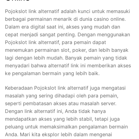
Pojokslot link alternatif adalah kunci untuk memasuki
berbagai permainan menarik di dunia casino online.
Dalam era digital saat ini, akses yang mudah dan
cepat menjadi sangat penting. Dengan menggunakan
Pojokslot link alternatif, para pemain dapat
menemukan permainan slot, poker, dan lebih banyak
lagi dengan lebih mudah. Banyak pemain yang tidak
menyadari bahwa alternatif link ini memberikan akses
ke pengalaman bermain yang lebih baik.
Keberadaan Pojokslot link alternatif juga mengatasi
masalah yang sering dihadapi oleh para pemain,
seperti pembatasan akses atau masalah server.
Dengan link alternatif ini, Anda tidak hanya
mendapatkan akses yang lebih stabil, tetapi juga
peluang untuk memaksimalkan pengalaman bermain
Anda. Mari kita eksplor lebih dalam mengenai