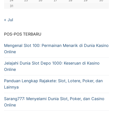
24
25
26
27
28
29
30
31
« Jul
POS-POS TERBARU
Mengenal Slot 100: Permainan Menarik di Dunia Kasino
Online
Jelajahi Dunia Slot Depo 1000: Keseruan di Kasino
Online
Panduan Lengkap Rajakete: Slot, Lotere, Poker, dan
Lainnya
Sarang777: Menyelami Dunia Slot, Poker, dan Casino
Online