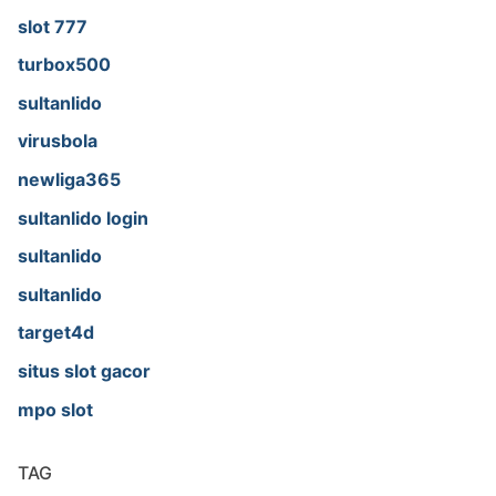
slot 777
turbox500
sultanlido
virusbola
newliga365
sultanlido login
sultanlido
sultanlido
target4d
situs slot gacor
mpo slot
TAG