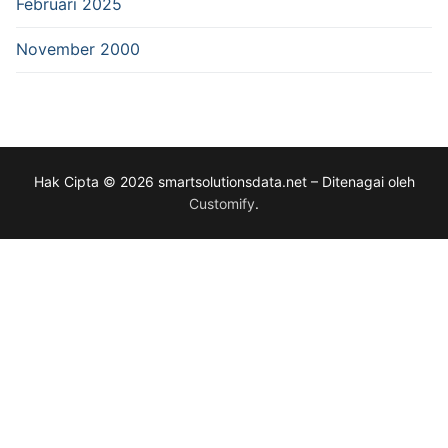
Februari 2025
November 2000
Hak Cipta © 2026 smartsolutionsdata.net – Ditenagai oleh
Customify
.