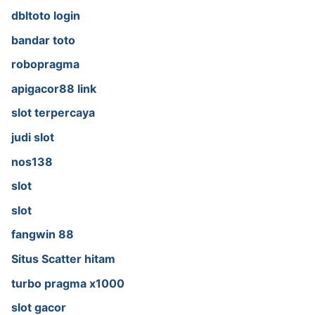
dbltoto login
bandar toto
robopragma
apigacor88 link
slot terpercaya
judi slot
nos138
slot
slot
fangwin 88
Situs Scatter hitam
turbo pragma x1000
slot gacor