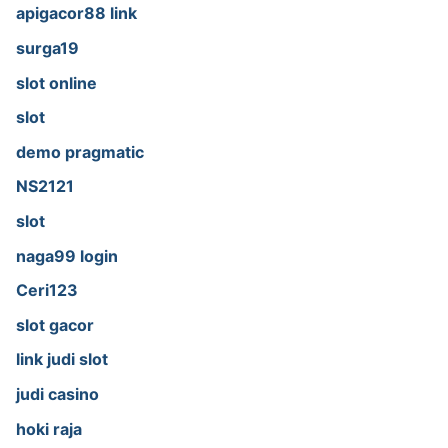
apigacor88 link
surga19
slot online
slot
demo pragmatic
NS2121
slot
naga99 login
Ceri123
slot gacor
link judi slot
judi casino
hoki raja