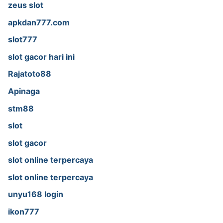
zeus slot
apkdan777.com
slot777
slot gacor hari ini
Rajatoto88
Apinaga
stm88
slot
slot gacor
slot online terpercaya
slot online terpercaya
unyu168 login
ikon777