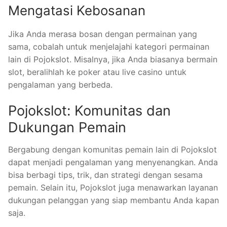
Mengatasi Kebosanan
Jika Anda merasa bosan dengan permainan yang
sama, cobalah untuk menjelajahi kategori permainan
lain di Pojokslot. Misalnya, jika Anda biasanya bermain
slot, beralihlah ke poker atau live casino untuk
pengalaman yang berbeda.
Pojokslot: Komunitas dan
Dukungan Pemain
Bergabung dengan komunitas pemain lain di Pojokslot
dapat menjadi pengalaman yang menyenangkan. Anda
bisa berbagi tips, trik, dan strategi dengan sesama
pemain. Selain itu, Pojokslot juga menawarkan layanan
dukungan pelanggan yang siap membantu Anda kapan
saja.