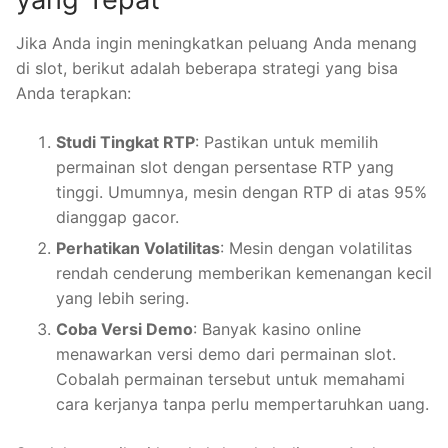
Jika Anda ingin meningkatkan peluang Anda menang
di slot, berikut adalah beberapa strategi yang bisa
Anda terapkan:
Studi Tingkat RTP
: Pastikan untuk memilih
permainan slot dengan persentase RTP yang
tinggi. Umumnya, mesin dengan RTP di atas 95%
dianggap gacor.
Perhatikan Volatilitas
: Mesin dengan volatilitas
rendah cenderung memberikan kemenangan kecil
yang lebih sering.
Coba Versi Demo
: Banyak kasino online
menawarkan versi demo dari permainan slot.
Cobalah permainan tersebut untuk memahami
cara kerjanya tanpa perlu mempertaruhkan uang.