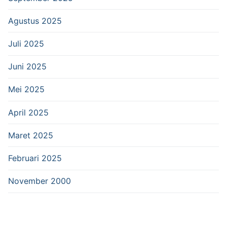
Agustus 2025
Juli 2025
Juni 2025
Mei 2025
April 2025
Maret 2025
Februari 2025
November 2000