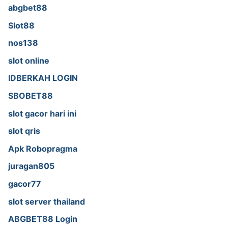
abgbet88
Slot88
nos138
slot online
IDBERKAH LOGIN
SBOBET88
slot gacor hari ini
slot qris
Apk Robopragma
juragan805
gacor77
slot server thailand
ABGBET88 Login