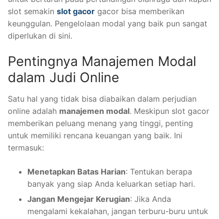
slot semakin
slot gacor
gacor bisa memberikan
keunggulan. Pengelolaan modal yang baik pun sangat
diperlukan di sini.
Pentingnya Manajemen Modal
dalam Judi Online
Satu hal yang tidak bisa diabaikan dalam perjudian
online adalah
manajemen modal
. Meskipun slot gacor
memberikan peluang menang yang tinggi, penting
untuk memiliki rencana keuangan yang baik. Ini
termasuk:
Menetapkan Batas Harian
: Tentukan berapa
banyak yang siap Anda keluarkan setiap hari.
Jangan Mengejar Kerugian
: Jika Anda
mengalami kekalahan, jangan terburu-buru untuk