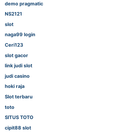
demo pragmatic
NS2121
slot
naga99 login
Ceri123
slot gacor
link judi slot
judi casino
hoki raja
Slot terbaru
toto
SITUS TOTO
cipit88 slot