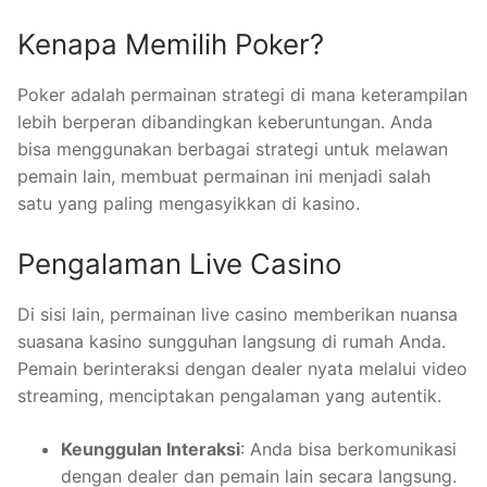
Kenapa Memilih Poker?
Poker adalah permainan strategi di mana keterampilan
lebih berperan dibandingkan keberuntungan. Anda
bisa menggunakan berbagai strategi untuk melawan
pemain lain, membuat permainan ini menjadi salah
satu yang paling mengasyikkan di kasino.
Pengalaman Live Casino
Di sisi lain, permainan live casino memberikan nuansa
suasana kasino sungguhan langsung di rumah Anda.
Pemain berinteraksi dengan dealer nyata melalui video
streaming, menciptakan pengalaman yang autentik.
Keunggulan Interaksi
: Anda bisa berkomunikasi
dengan dealer dan pemain lain secara langsung.