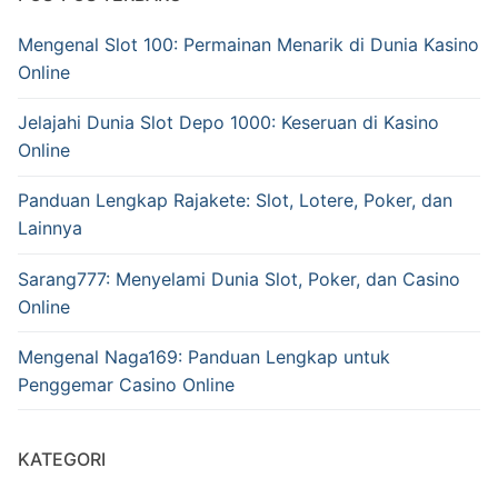
Mengenal Slot 100: Permainan Menarik di Dunia Kasino
Online
Jelajahi Dunia Slot Depo 1000: Keseruan di Kasino
Online
Panduan Lengkap Rajakete: Slot, Lotere, Poker, dan
Lainnya
Sarang777: Menyelami Dunia Slot, Poker, dan Casino
Online
Mengenal Naga169: Panduan Lengkap untuk
Penggemar Casino Online
KATEGORI