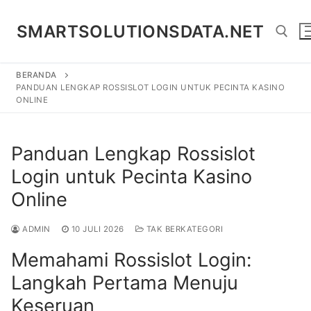
Lompat
ke
SMARTSOLUTIONSDATA.NET
konten
BERANDA
Cari:
PANDUAN LENGKAP ROSSISLOT LOGIN UNTUK PECINTA KASINO
ONLINE
Panduan Lengkap Rossislot
Login untuk Pecinta Kasino
Online
ADMIN
10 JULI 2026
TAK BERKATEGORI
Memahami Rossislot Login:
Langkah Pertama Menuju
Keseruan