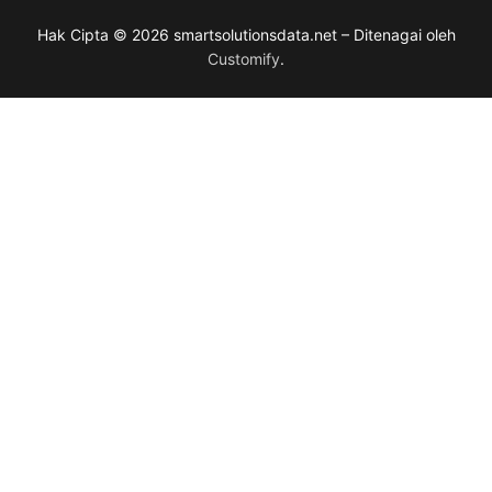
Hak Cipta © 2026 smartsolutionsdata.net – Ditenagai oleh
Customify
.