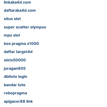
linkaka4d.com
daftaraka4d.com
situs slot
super scatter olympus
mpo slot
bos pragma x1000
daftar target4d
slotx50000
juragan805
dbltoto login
bandar toto
robopragma
apigacor88 link