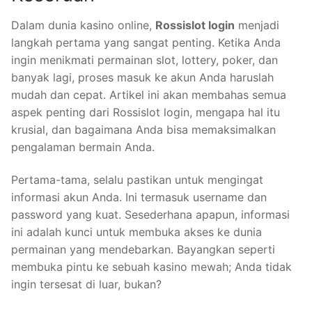
Dalam dunia kasino online,
Rossislot login
menjadi
langkah pertama yang sangat penting. Ketika Anda
ingin menikmati permainan slot, lottery, poker, dan
banyak lagi, proses masuk ke akun Anda haruslah
mudah dan cepat. Artikel ini akan membahas semua
aspek penting dari Rossislot login, mengapa hal itu
krusial, dan bagaimana Anda bisa memaksimalkan
pengalaman bermain Anda.
Pertama-tama, selalu pastikan untuk mengingat
informasi akun Anda. Ini termasuk username dan
password yang kuat. Sesederhana apapun, informasi
ini adalah kunci untuk membuka akses ke dunia
permainan yang mendebarkan. Bayangkan seperti
membuka pintu ke sebuah kasino mewah; Anda tidak
ingin tersesat di luar, bukan?