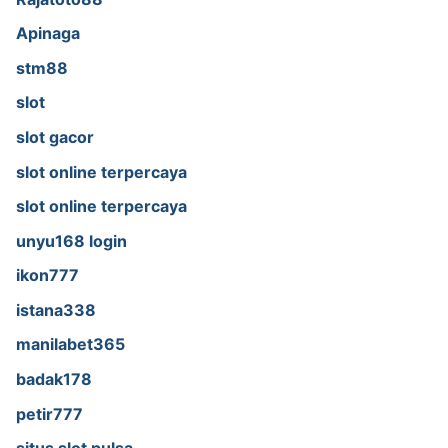
Apinaga
stm88
slot
slot gacor
slot online terpercaya
slot online terpercaya
unyu168 login
ikon777
istana338
manilabet365
badak178
petir777