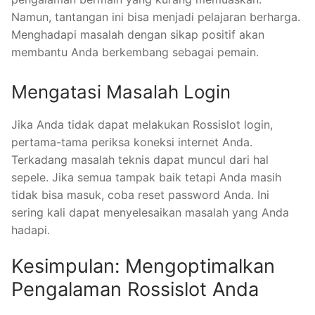
Namun, tantangan ini bisa menjadi pelajaran berharga.
Menghadapi masalah dengan sikap positif akan
membantu Anda berkembang sebagai pemain.
Mengatasi Masalah Login
Jika Anda tidak dapat melakukan Rossislot login,
pertama-tama periksa koneksi internet Anda.
Terkadang masalah teknis dapat muncul dari hal
sepele. Jika semua tampak baik tetapi Anda masih
tidak bisa masuk, coba reset password Anda. Ini
sering kali dapat menyelesaikan masalah yang Anda
hadapi.
Kesimpulan: Mengoptimalkan
Pengalaman Rossislot Anda