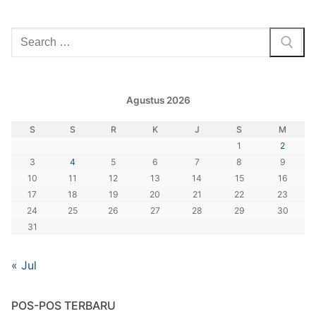
Cari:
Agustus 2026
S
S
R
K
J
S
M
1
2
3
4
5
6
7
8
9
10
11
12
13
14
15
16
17
18
19
20
21
22
23
24
25
26
27
28
29
30
31
« Jul
POS-POS TERBARU