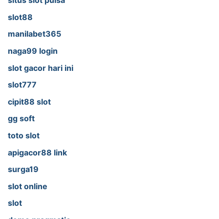
situs slot pulsa
slot88
manilabet365
naga99 login
slot gacor hari ini
slot777
cipit88 slot
gg soft
toto slot
apigacor88 link
surga19
slot online
slot