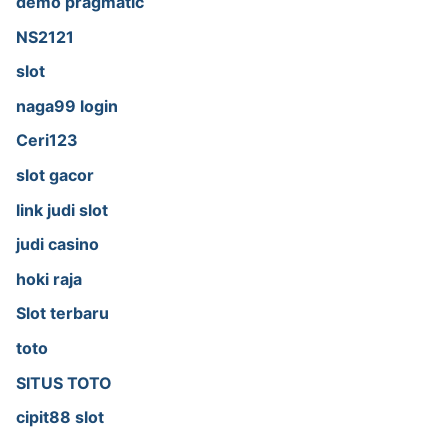
demo pragmatic
NS2121
slot
naga99 login
Ceri123
slot gacor
link judi slot
judi casino
hoki raja
Slot terbaru
toto
SITUS TOTO
cipit88 slot