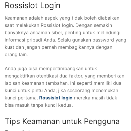
Rossislot Login
Keamanan adalah aspek yang tidak boleh diabaikan
saat melakukan Rossislot login. Dengan semakin
banyaknya ancaman siber, penting untuk melindungi
informasi pribadi Anda. Selalu gunakan password yang
kuat dan jangan pernah membagikannya dengan
orang lain.
Anda juga bisa mempertimbangkan untuk
mengaktifkan otentikasi dua faktor, yang memberikan
lapisan keamanan tambahan. Ini seperti memiliki dua
kunci untuk pintu Anda; jika seseorang menemukan
kunci pertama,
Rossislot login
mereka masih tidak
bisa masuk tanpa kunci kedua.
Tips Keamanan untuk Pengguna