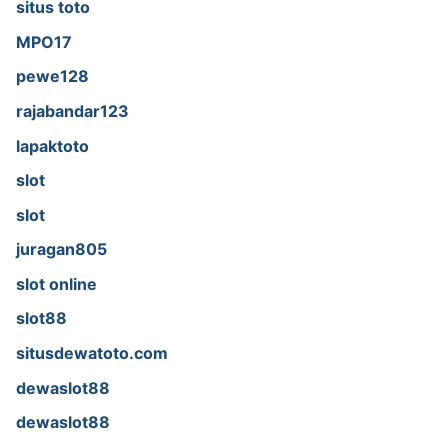
situs toto
MPO17
pewe128
rajabandar123
lapaktoto
slot
slot
juragan805
slot online
slot88
situsdewatoto.com
dewaslot88
dewaslot88