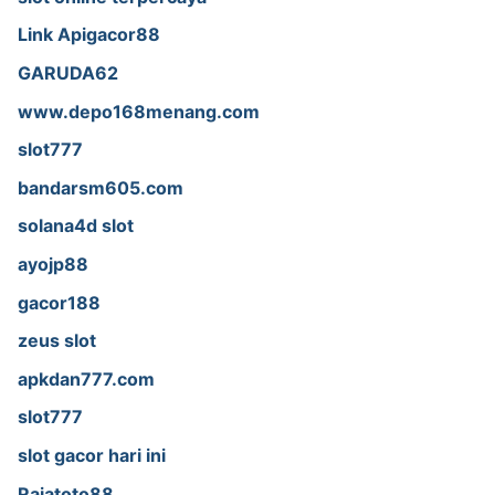
Link Apigacor88
GARUDA62
www.depo168menang.com
slot777
bandarsm605.com
solana4d slot
ayojp88
gacor188
zeus slot
apkdan777.com
slot777
slot gacor hari ini
Rajatoto88