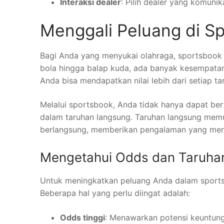
Interaksi dealer
: Pilih dealer yang komunik
Menggali Peluang di S
Bagi Anda yang menyukai olahraga, sportsbook 
bola hingga balap kuda, ada banyak kesempata
Anda bisa mendapatkan nilai lebih dari setiap t
Melalui sportsbook, Anda tidak hanya dapat ber
dalam taruhan langsung. Taruhan langsung mem
berlangsung, memberikan pengalaman yang me
Mengetahui Odds dan Taruha
Untuk meningkatkan peluang Anda dalam sport
Beberapa hal yang perlu diingat adalah:
Odds tinggi
: Menawarkan potensi keuntungan