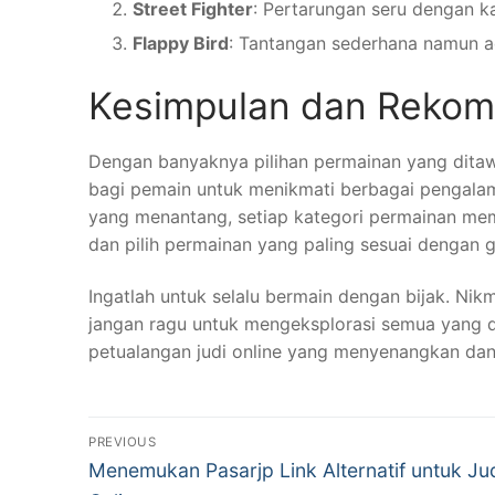
Street Fighter
: Pertarungan seru dengan ka
Flappy Bird
: Tantangan sederhana namun ad
Kesimpulan dan Rekom
Dengan banyaknya pilihan permainan yang dita
bagi pemain untuk menikmati berbagai pengalam
yang menantang, setiap kategori permainan memil
dan pilih permainan yang paling sesuai dengan 
Ingatlah untuk selalu bermain dengan bijak. Ni
jangan ragu untuk mengeksplorasi semua yang d
petualangan judi online yang menyenangkan da
Navigasi
PREVIOUS
Previous
pos
Menemukan Pasarjp Link Alternatif untuk Ju
post: