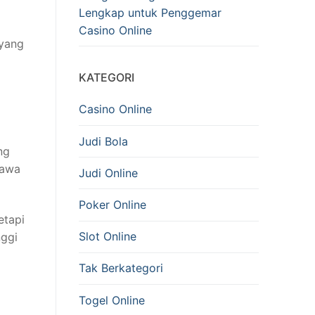
Lengkap untuk Penggemar
Casino Online
 yang
KATEGORI
Casino Online
Judi Bola
ng
bawa
Judi Online
Poker Online
etapi
Slot Online
nggi
Tak Berkategori
Togel Online