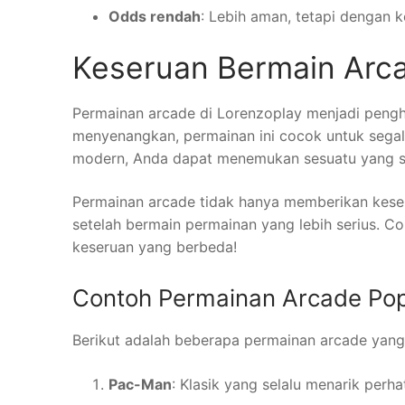
Odds rendah
: Lebih aman, tetapi dengan k
Keseruan Bermain Arca
Permainan arcade di Lorenzoplay menjadi pengh
menyenangkan, permainan ini cocok untuk segal
modern, Anda dapat menemukan sesuatu yang se
Permainan arcade tidak hanya memberikan kesena
setelah bermain permainan yang lebih serius. C
keseruan yang berbeda!
Contoh Permainan Arcade Pop
Berikut adalah beberapa permainan arcade yang
Pac-Man
: Klasik yang selalu menarik perha