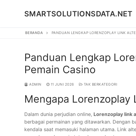
Lompat
ke
SMARTSOLUTIONSDATA.NET
konten
BERANDA
PANDUAN LENGKAP LORENZOPLAY LINK ALTE
Panduan Lengkap Lorenz
Pemain Casino
ADMIN
11 JUNI 2026
TAK BERKATEGORI
Mengapa Lorenzoplay Li
Dalam dunia perjudian online,
Lorenzoplay link a
berbagai permainan yang ditawarkan. Dengan ba
kendala saat memasuki halaman utama. Link alt