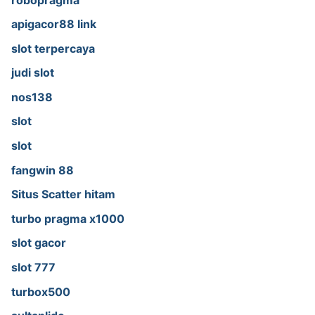
apigacor88 link
slot terpercaya
judi slot
nos138
slot
slot
fangwin 88
Situs Scatter hitam
turbo pragma x1000
slot gacor
slot 777
turbox500