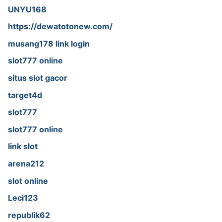
UNYU168
https://dewatotonew.com/
musang178 link login
slot777 online
situs slot gacor
target4d
slot777
slot777 online
link slot
arena212
slot online
Leci123
republik62