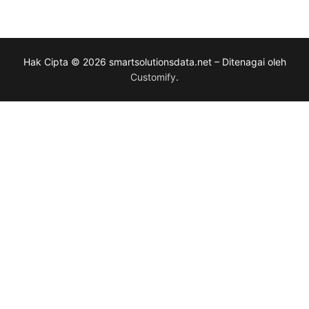
Hak Cipta © 2026 smartsolutionsdata.net – Ditenagai oleh
Customify
.