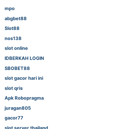
mpo
abgbet88
Slot88
nos138
slot online
IDBERKAH LOGIN
SBOBET88
slot gacor hari ini
slot qris
Apk Robopragma
juragan805
gacor77
slot server thailand