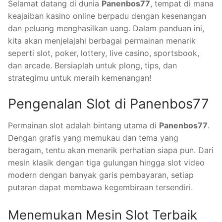
Selamat datang di dunia
Panenbos77
, tempat di mana
keajaiban kasino online berpadu dengan kesenangan
dan peluang menghasilkan uang. Dalam panduan ini,
kita akan menjelajahi berbagai permainan menarik
seperti slot, poker, lottery, live casino, sportsbook,
dan arcade. Bersiaplah untuk plong, tips, dan
strategimu untuk meraih kemenangan!
Pengenalan Slot di Panenbos77
Permainan slot adalah bintang utama di
Panenbos77
.
Dengan grafis yang memukau dan tema yang
beragam, tentu akan menarik perhatian siapa pun. Dari
mesin klasik dengan tiga gulungan hingga slot video
modern dengan banyak garis pembayaran, setiap
putaran dapat membawa kegembiraan tersendiri.
Menemukan Mesin Slot Terbaik