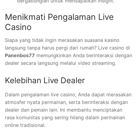
bergabunglah untuk mendapatkan insight.
Menikmati Pengalaman Live
Casino
Siapa yang tidak ingin merasakan suasana kasino
langsung tanpa harus pergi dari rumah? Live casino di
Panenbos77
memungkinkan Anda berinteraksi dengan
dealer secara langsung melalui video streaming.
Kelebihan Live Dealer
Dalam pengalaman live casino, Anda dapat merasakan
atmosfer nyata permainan, serta berinteraksi dengan
dealer dan pemain lain. Ini membantu menciptakan
rasa komunitas yang sering hilang dalam permainan
online tradisional.