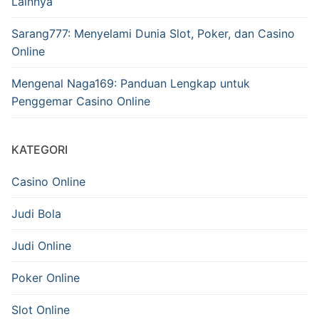
Lainnya
Sarang777: Menyelami Dunia Slot, Poker, dan Casino
Online
Mengenal Naga169: Panduan Lengkap untuk
Penggemar Casino Online
KATEGORI
Casino Online
Judi Bola
Judi Online
Poker Online
Slot Online