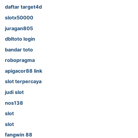
daftar target4d
slotx50000
juragan805
dbltoto login
bandar toto
robopragma
apigacor88 link
slot terpercaya
judi slot
nos138
slot
slot
fangwin 88