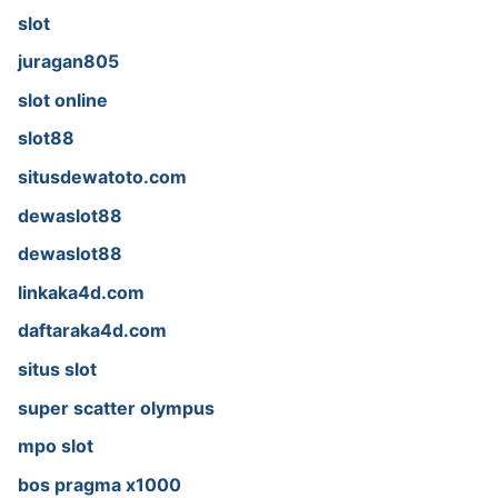
slot
juragan805
slot online
slot88
situsdewatoto.com
dewaslot88
dewaslot88
linkaka4d.com
daftaraka4d.com
situs slot
super scatter olympus
mpo slot
bos pragma x1000