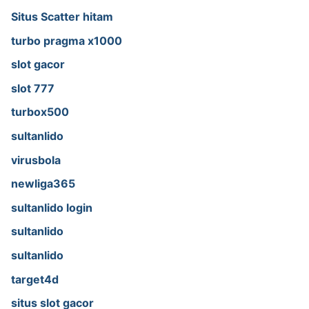
Situs Scatter hitam
turbo pragma x1000
slot gacor
slot 777
turbox500
sultanlido
virusbola
newliga365
sultanlido login
sultanlido
sultanlido
target4d
situs slot gacor