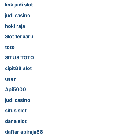
link judi slot
judi casino
hoki raja
Slot terbaru
toto
SITUS TOTO
cipit88 slot
user
Api5000
judi casino
situs slot
dana slot
daftar apiraja88