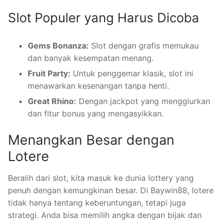
Slot Populer yang Harus Dicoba
Gems Bonanza:
Slot dengan grafis memukau
dan banyak kesempatan menang.
Fruit Party:
Untuk penggemar klasik, slot ini
menawarkan kesenangan tanpa henti.
Great Rhino:
Dengan jackpot yang menggiurkan
dan fitur bonus yang mengasyikkan.
Menangkan Besar dengan
Lotere
Beralih dari slot, kita masuk ke dunia lottery yang
penuh dengan kemungkinan besar. Di Baywin88, lotere
tidak hanya tentang keberuntungan, tetapi juga
strategi. Anda bisa memilih angka dengan bijak dan