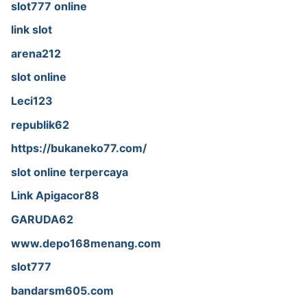
slot777 online
link slot
arena212
slot online
Leci123
republik62
https://bukaneko77.com/
slot online terpercaya
Link Apigacor88
GARUDA62
www.depo168menang.com
slot777
bandarsm605.com