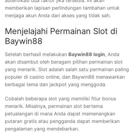
autentikasi dua faktor jika tersedia. Ini akan
memberikan lapisan perlindungan tambahan untuk
menjaga akun Anda dari akses yang tidak sah.
Menjelajahi Permainan Slot di
Baywin88
Setelah berhasil melakukan
Baywin88 login
, Anda
akan disambut oleh beragam pilihan permainan slot
yang menarik. Slot adalah salah satu permainan paling
populer di casino online, dan Baywin88 menawarkan
berbagai tema dan jackpot yang menggoda.
Cobalah beberapa slot yang memiliki fitur bonus
menarik. Misalnya, permainan slot bertema
petualangan di mana Anda dapat memenangkan
putaran gratis atau pengganda dapat memberikan
pengalaman yang mendebarkan.