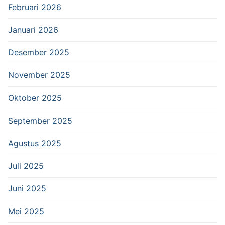
Februari 2026
Januari 2026
Desember 2025
November 2025
Oktober 2025
September 2025
Agustus 2025
Juli 2025
Juni 2025
Mei 2025