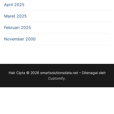
April 2025
Maret 2025
Februari 2025
November 2000
Hak Cipta © 2026 smartsolutionsdata.net – Ditenagai oleh
Customify
.