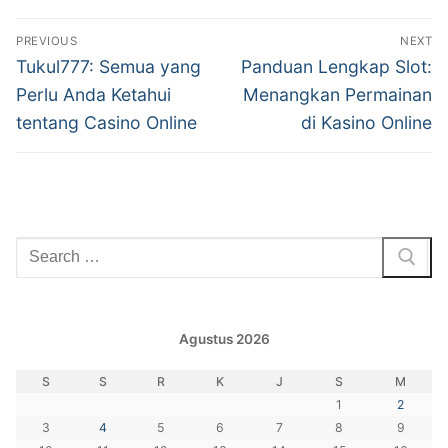
Navigasi
PREVIOUS
NEXT
pos
Previous
Next
Tukul777: Semua yang
Panduan Lengkap Slot:
post:
post:
Perlu Anda Ketahui
Menangkan Permainan
tentang Casino Online
di Kasino Online
Cari:
Agustus 2026
S
S
R
K
J
S
M
1
2
3
4
5
6
7
8
9