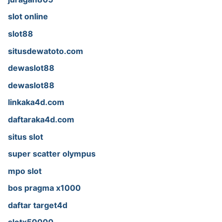
slot online
slot88
situsdewatoto.com
dewaslot88
dewaslot88
linkaka4d.com
daftaraka4d.com
situs slot
super scatter olympus
mpo slot
bos pragma x1000
daftar target4d