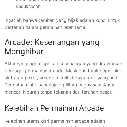
kesuksesan.
Ingatlah bahwa taruhan yang bijak adalah kunci untuk
bertahan dalam permainan lebih lama.
Arcade: Kesenangan yang
Menghibur
Akhirnya, jangan lupakan kesenangan yang ditawarkan
berbagai permainan arcade. Meskipun tidak sepopuler
slot atau poker, arcade memiliki daya tarik yang unik.
Permainan ini bisa menjadi pilihan bagus saat Anda
mencari hiburan tanpa tekanan dari taruhan besar.
Kelebihan Permainan Arcade
Kelebihan utama dari permainan arcade adalah