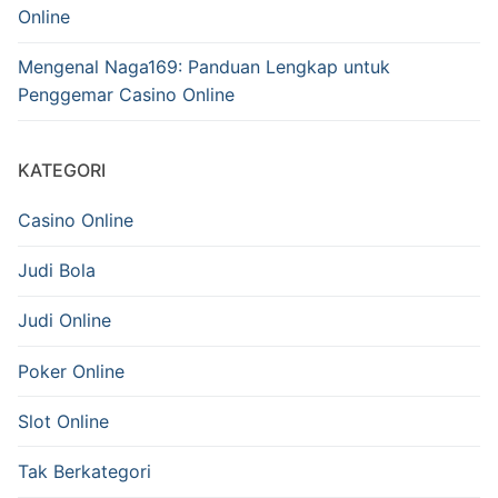
Online
Mengenal Naga169: Panduan Lengkap untuk
Penggemar Casino Online
KATEGORI
Casino Online
Judi Bola
Judi Online
Poker Online
Slot Online
Tak Berkategori