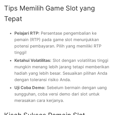
Tips Memilih Game Slot yang
Tepat
Pelajari RTP:
Persentase pengembalian ke
pemain (RTP) pada game slot menunjukkan
potensi pembayaran. Pilih yang memiliki RTP
tinggi!
Ketahui Volatilitas:
Slot dengan volatilitas tinggi
mungkin menang lebih jarang tetapi memberikan
hadiah yang lebih besar. Sesuaikan pilihan Anda
dengan toleransi risiko Anda.
Uji Coba Demo:
Sebelum bermain dengan uang
sungguhan, coba versi demo dari slot untuk
merasakan cara kerjanya.