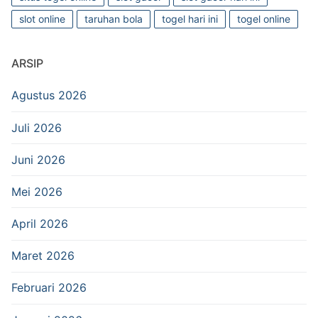
slot online
taruhan bola
togel hari ini
togel online
ARSIP
Agustus 2026
Juli 2026
Juni 2026
Mei 2026
April 2026
Maret 2026
Februari 2026