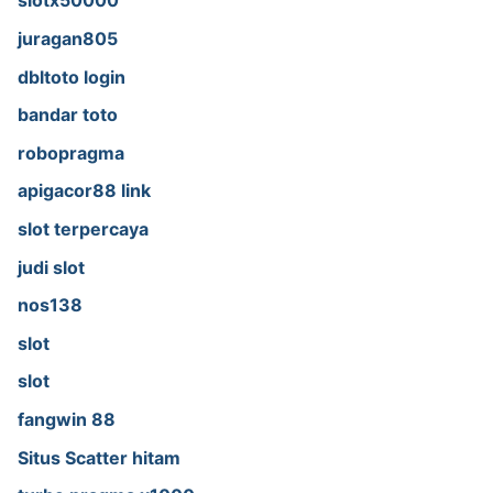
slotx50000
juragan805
dbltoto login
bandar toto
robopragma
apigacor88 link
slot terpercaya
judi slot
nos138
slot
slot
fangwin 88
Situs Scatter hitam