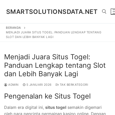
Lompat
ke
SMARTSOLUTIONSDATA.NET
konten
BERANDA
Cari:
MENJADI JUARA SITUS TOGEL: PANDUAN LENGKAP TENTANG
SLOT DAN LEBIH BANYAK LAGI
Menjadi Juara Situs Togel:
Panduan Lengkap tentang Slot
dan Lebih Banyak Lagi
ADMIN
5 JANUARI 2026
TAK BERKATEGORI
Pengenalan ke Situs Togel
Dalam era digital ini,
situs togel
semakin digemari
oleh para pencinta permainan kasino online. Dengan