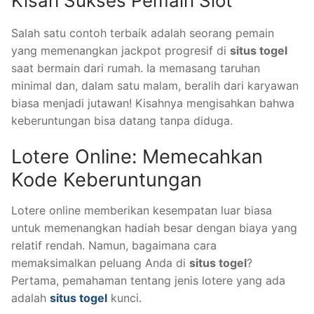
Kisah Sukses Pemain Slot
Salah satu contoh terbaik adalah seorang pemain
yang memenangkan jackpot progresif di
situs togel
saat bermain dari rumah. Ia memasang taruhan
minimal dan, dalam satu malam, beralih dari karyawan
biasa menjadi jutawan! Kisahnya mengisahkan bahwa
keberuntungan bisa datang tanpa diduga.
Lotere Online: Memecahkan
Kode Keberuntungan
Lotere online memberikan kesempatan luar biasa
untuk memenangkan hadiah besar dengan biaya yang
relatif rendah. Namun, bagaimana cara
memaksimalkan peluang Anda di
situs togel
?
Pertama, pemahaman tentang jenis lotere yang ada
adalah
situs togel
kunci.