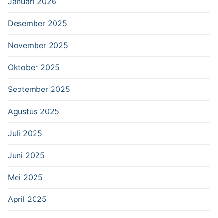
Januari 2026
Desember 2025
November 2025
Oktober 2025
September 2025
Agustus 2025
Juli 2025
Juni 2025
Mei 2025
April 2025