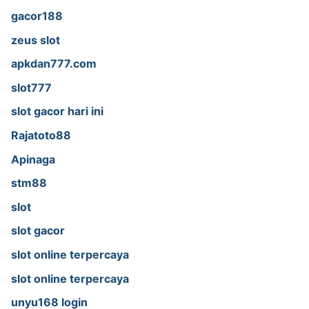
gacor188
zeus slot
apkdan777.com
slot777
slot gacor hari ini
Rajatoto88
Apinaga
stm88
slot
slot gacor
slot online terpercaya
slot online terpercaya
unyu168 login