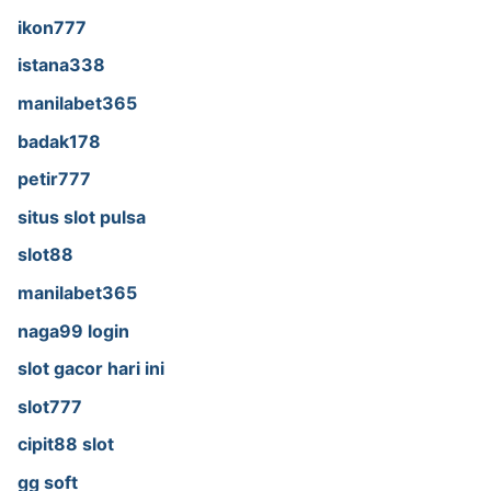
ikon777
istana338
manilabet365
badak178
petir777
situs slot pulsa
slot88
manilabet365
naga99 login
slot gacor hari ini
slot777
cipit88 slot
gg soft