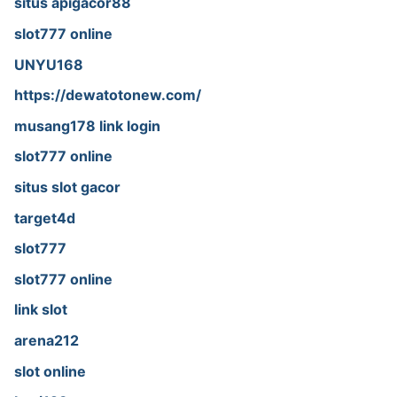
situs apigacor88
slot777 online
UNYU168
https://dewatotonew.com/
musang178 link login
slot777 online
situs slot gacor
target4d
slot777
slot777 online
link slot
arena212
slot online