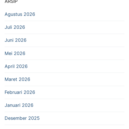
ARSIP
Agustus 2026
Juli 2026
Juni 2026
Mei 2026
April 2026
Maret 2026
Februari 2026
Januari 2026
Desember 2025