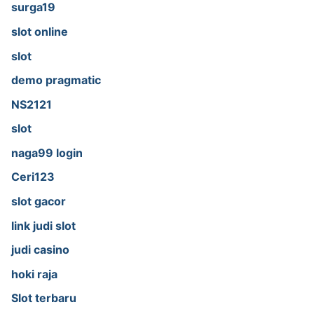
surga19
slot online
slot
demo pragmatic
NS2121
slot
naga99 login
Ceri123
slot gacor
link judi slot
judi casino
hoki raja
Slot terbaru