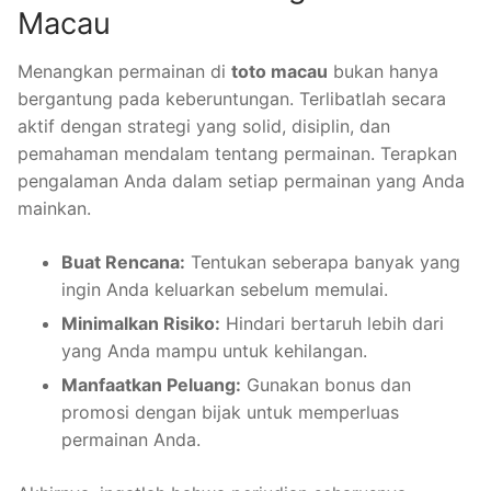
Macau
Menangkan permainan di
toto macau
bukan hanya
bergantung pada keberuntungan. Terlibatlah secara
aktif dengan strategi yang solid, disiplin, dan
pemahaman mendalam tentang permainan. Terapkan
pengalaman Anda dalam setiap permainan yang Anda
mainkan.
Buat Rencana:
Tentukan seberapa banyak yang
ingin Anda keluarkan sebelum memulai.
Minimalkan Risiko:
Hindari bertaruh lebih dari
yang Anda mampu untuk kehilangan.
Manfaatkan Peluang:
Gunakan bonus dan
promosi dengan bijak untuk memperluas
permainan Anda.