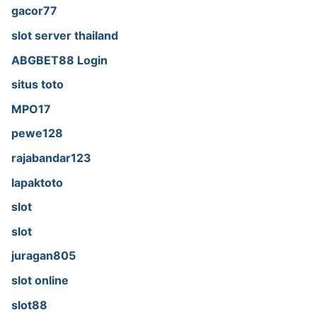
gacor77
slot server thailand
ABGBET88 Login
situs toto
MPO17
pewe128
rajabandar123
lapaktoto
slot
slot
juragan805
slot online
slot88