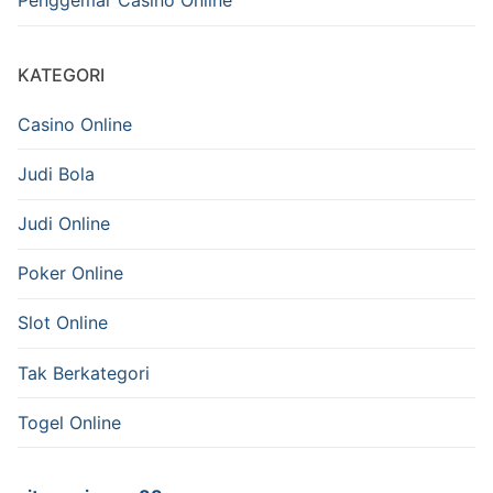
Penggemar Casino Online
KATEGORI
Casino Online
Judi Bola
Judi Online
Poker Online
Slot Online
Tak Berkategori
Togel Online