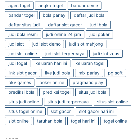
agen togel
angka togel
bandar ceme
bandar togel
bola parlay
daftar judi bola
daftar situs judi
daftar slot gacor
judi bola
judi bola resmi
judi online 24 jam
judi poker
judi slot
judi slot demo
judi slot mahjong
judi slot online
judi slot terpercaya
judi slot zeus
judi togel
keluaran hari ini
keluaran togel
link slot gacor
live judi bola
mix parlay
pg soft
pkv games
poker online
pragmatic play
prediksi bola
prediksi togel
situs judi bola
situs judi online
situs judi terpercaya
situs slot online
situs togel online
slot gacor
slot gacor hari ini
slot online
taruhan bola
togel hari ini
togel online