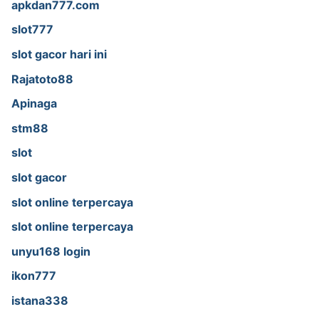
apkdan777.com
slot777
slot gacor hari ini
Rajatoto88
Apinaga
stm88
slot
slot gacor
slot online terpercaya
slot online terpercaya
unyu168 login
ikon777
istana338