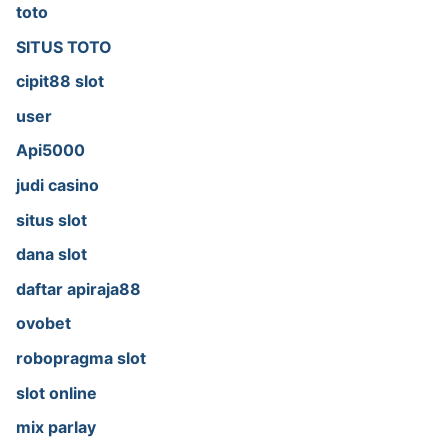
toto
SITUS TOTO
cipit88 slot
user
Api5000
judi casino
situs slot
dana slot
daftar apiraja88
ovobet
robopragma slot
slot online
mix parlay