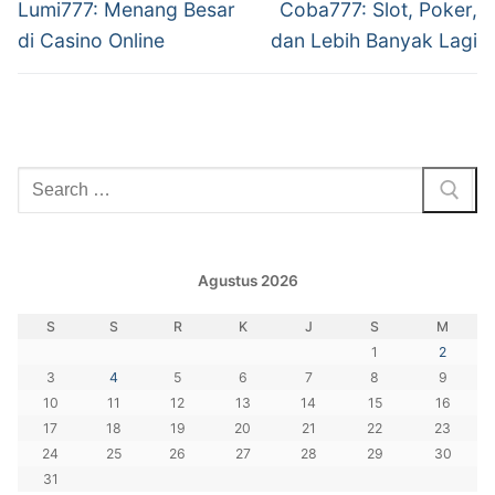
post:
post:
Lumi777: Menang Besar
Coba777: Slot, Poker,
di Casino Online
dan Lebih Banyak Lagi
Cari:
Agustus 2026
S
S
R
K
J
S
M
1
2
3
4
5
6
7
8
9
10
11
12
13
14
15
16
17
18
19
20
21
22
23
24
25
26
27
28
29
30
31