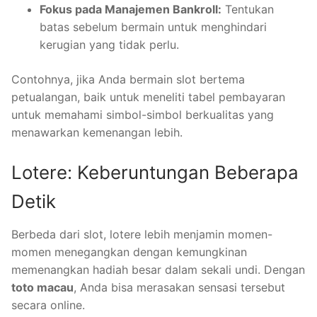
Fokus pada Manajemen Bankroll:
Tentukan
batas sebelum bermain untuk menghindari
kerugian yang tidak perlu.
Contohnya, jika Anda bermain slot bertema
petualangan, baik untuk meneliti tabel pembayaran
untuk memahami simbol-simbol berkualitas yang
menawarkan kemenangan lebih.
Lotere: Keberuntungan Beberapa
Detik
Berbeda dari slot, lotere lebih menjamin momen-
momen menegangkan dengan kemungkinan
memenangkan hadiah besar dalam sekali undi. Dengan
toto macau
, Anda bisa merasakan sensasi tersebut
secara online.