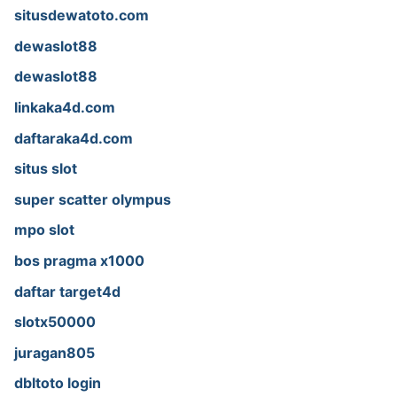
situsdewatoto.com
dewaslot88
dewaslot88
linkaka4d.com
daftaraka4d.com
situs slot
super scatter olympus
mpo slot
bos pragma x1000
daftar target4d
slotx50000
juragan805
dbltoto login