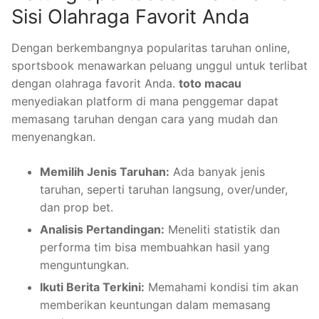
Sisi Olahraga Favorit Anda
Dengan berkembangnya popularitas taruhan online,
sportsbook menawarkan peluang unggul untuk terlibat
dengan olahraga favorit Anda.
toto macau
menyediakan platform di mana penggemar dapat
memasang taruhan dengan cara yang mudah dan
menyenangkan.
Memilih Jenis Taruhan:
Ada banyak jenis
taruhan, seperti taruhan langsung, over/under,
dan prop bet.
Analisis Pertandingan:
Meneliti statistik dan
performa tim bisa membuahkan hasil yang
menguntungkan.
Ikuti Berita Terkini:
Memahami kondisi tim akan
memberikan keuntungan dalam memasang