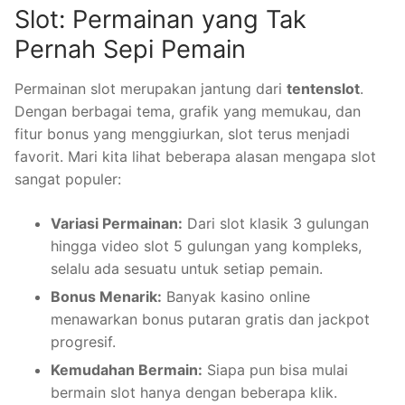
Slot: Permainan yang Tak
Pernah Sepi Pemain
Permainan slot merupakan jantung dari
tentenslot
.
Dengan berbagai tema, grafik yang memukau, dan
fitur bonus yang menggiurkan, slot terus menjadi
favorit. Mari kita lihat beberapa alasan mengapa slot
sangat populer:
Variasi Permainan:
Dari slot klasik 3 gulungan
hingga video slot 5 gulungan yang kompleks,
selalu ada sesuatu untuk setiap pemain.
Bonus Menarik:
Banyak kasino online
menawarkan bonus putaran gratis dan jackpot
progresif.
Kemudahan Bermain:
Siapa pun bisa mulai
bermain slot hanya dengan beberapa klik.