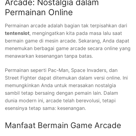
Arcade: Nostalgia dalam
Permainan Online
Permainan arcade adalah bagian tak terpisahkan dari
tentenslot
, mengingatkan kita pada masa lalu saat
bermain game di mesin arcade. Sekarang, Anda dapat
menemukan berbagai game arcade secara online yang
menawarkan kesenangan tanpa batas.
Permainan seperti Pac-Man, Space Invaders, dan
Street Fighter dapat ditemukan dalam versi online. Ini
memungkinkan Anda untuk merasakan nostalgia
sambil tetap bersaing dengan pemain lain. Dalam
dunia modern ini, arcade telah berevolusi, tetapi
esensinya tetap sama: kesenangan.
Manfaat Bermain Game Arcade