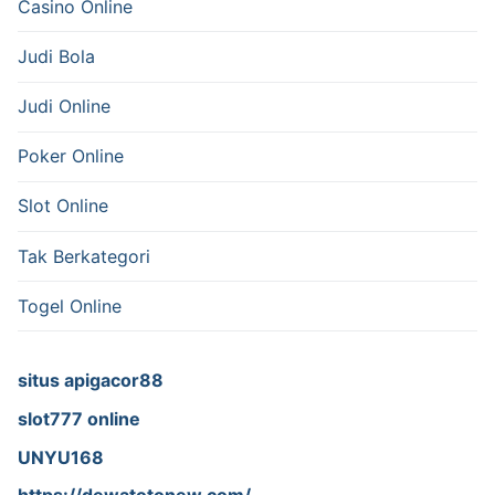
Casino Online
Judi Bola
Judi Online
Poker Online
Slot Online
Tak Berkategori
Togel Online
situs apigacor88
slot777 online
UNYU168