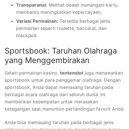
Transparansi:
Melihat dealer menangani kartu
membantu meningkatkan kepercayaan.
Variasi Permainan:
Tersedia berbagai jenis
permainan seperti roulette, baccarat, dan
blackjack.
Sportsbook: Taruhan Olahraga
yang Menggembirakan
Selain permainan kasino,
tentenslot
juga menawarkan
sportsbook untuk para penggemar olahraga. Dengan
sportsbook, Anda dapat memasang taruhan pada
berbagai acara olahraga dari seluruh dunia. Ini
memberikan kesempatan untuk merasakan
ketegangan saat menonton pertandingan favorit Anda.
Anda bisa memasang taruhan pada berbagai jenis