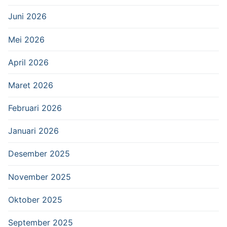
Juni 2026
Mei 2026
April 2026
Maret 2026
Februari 2026
Januari 2026
Desember 2025
November 2025
Oktober 2025
September 2025