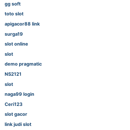
gg soft
toto slot
apigacor88 link
surga19
slot online
slot
demo pragmatic
NS2121
slot
naga99 login
Ceri123
slot gacor
link judi slot