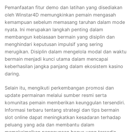
Pemanfaatan fitur demo dan latihan yang disediakan
oleh Winstar4D memungkinkan pemain mengasah
kemampuan sebelum memasang taruhan dalam mode
nyata. Ini merupakan langkah penting dalam
membangun kebiasaan bermain yang disiplin dan
menghindari keputusan impulsif yang sering
merugikan. Disiplin dalam mengelola modal dan waktu
bermain menjadi kunci utama dalam mencapai
keberhasilan jangka panjang dalam ekosistem kasino
daring.
Selain itu, mengikuti perkembangan promosi dan
update permainan melalui sumber resmi serta
komunitas pemain memberikan keunggulan tersendiri.
Informasi terbaru tentang strategi dan tips bermain
slot online dapat meningkatkan kesadaran terhadap
peluang yang ada dan membantu dalam
memaksimalkan penggunaan bonus yang tersedia.