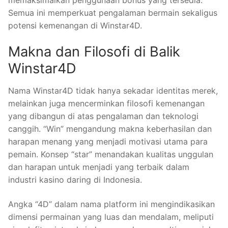
Semua ini memperkuat pengalaman bermain sekaligus
potensi kemenangan di Winstar4D.
Makna dan Filosofi di Balik
Winstar4D
Nama Winstar4D tidak hanya sekadar identitas merek,
melainkan juga mencerminkan filosofi kemenangan
yang dibangun di atas pengalaman dan teknologi
canggih. “Win” mengandung makna keberhasilan dan
harapan menang yang menjadi motivasi utama para
pemain. Konsep “star” menandakan kualitas unggulan
dan harapan untuk menjadi yang terbaik dalam
industri kasino daring di Indonesia.
Angka “4D” dalam nama platform ini mengindikasikan
dimensi permainan yang luas dan mendalam, meliputi