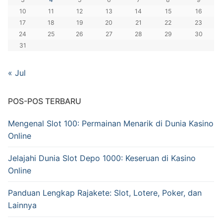
10
11
12
13
14
15
16
17
18
19
20
21
22
23
24
25
26
27
28
29
30
31
« Jul
POS-POS TERBARU
Mengenal Slot 100: Permainan Menarik di Dunia Kasino
Online
Jelajahi Dunia Slot Depo 1000: Keseruan di Kasino
Online
Panduan Lengkap Rajakete: Slot, Lotere, Poker, dan
Lainnya