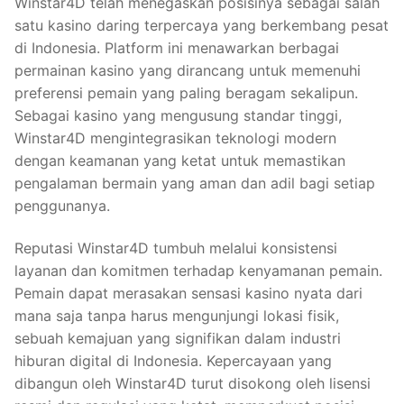
Winstar4D telah menegaskan posisinya sebagai salah
satu kasino daring terpercaya yang berkembang pesat
di Indonesia. Platform ini menawarkan berbagai
permainan kasino yang dirancang untuk memenuhi
preferensi pemain yang paling beragam sekalipun.
Sebagai kasino yang mengusung standar tinggi,
Winstar4D mengintegrasikan teknologi modern
dengan keamanan yang ketat untuk memastikan
pengalaman bermain yang aman dan adil bagi setiap
penggunanya.
Reputasi Winstar4D tumbuh melalui konsistensi
layanan dan komitmen terhadap kenyamanan pemain.
Pemain dapat merasakan sensasi kasino nyata dari
mana saja tanpa harus mengunjungi lokasi fisik,
sebuah kemajuan yang signifikan dalam industri
hiburan digital di Indonesia. Kepercayaan yang
dibangun oleh Winstar4D turut disokong oleh lisensi