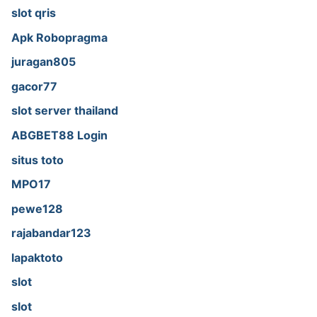
slot qris
Apk Robopragma
juragan805
gacor77
slot server thailand
ABGBET88 Login
situs toto
MPO17
pewe128
rajabandar123
lapaktoto
slot
slot