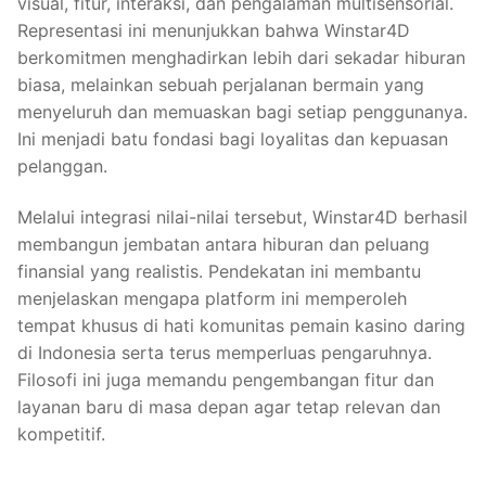
visual, fitur, interaksi, dan pengalaman multisensorial.
Representasi ini menunjukkan bahwa Winstar4D
berkomitmen menghadirkan lebih dari sekadar hiburan
biasa, melainkan sebuah perjalanan bermain yang
menyeluruh dan memuaskan bagi setiap penggunanya.
Ini menjadi batu fondasi bagi loyalitas dan kepuasan
pelanggan.
Melalui integrasi nilai-nilai tersebut, Winstar4D berhasil
membangun jembatan antara hiburan dan peluang
finansial yang realistis. Pendekatan ini membantu
menjelaskan mengapa platform ini memperoleh
tempat khusus di hati komunitas pemain kasino daring
di Indonesia serta terus memperluas pengaruhnya.
Filosofi ini juga memandu pengembangan fitur dan
layanan baru di masa depan agar tetap relevan dan
kompetitif.