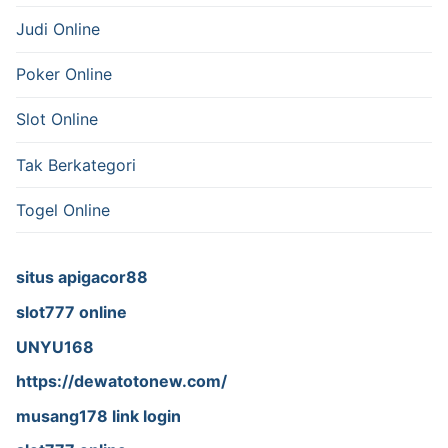
Judi Online
Poker Online
Slot Online
Tak Berkategori
Togel Online
situs apigacor88
slot777 online
UNYU168
https://dewatotonew.com/
musang178 link login