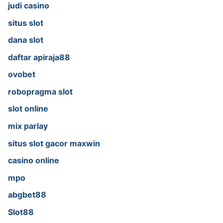
judi casino
situs slot
dana slot
daftar apiraja88
ovobet
robopragma slot
slot online
mix parlay
situs slot gacor maxwin
casino online
mpo
abgbet88
Slot88