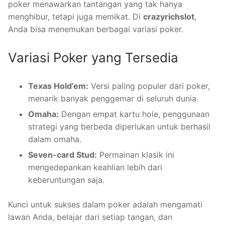
poker menawarkan tantangan yang tak hanya
menghibur, tetapi juga memikat. Di
crazyrichslot
,
Anda bisa menemukan berbagai variasi poker.
Variasi Poker yang Tersedia
Texas Hold’em:
Versi paling populer dari poker,
menarik banyak penggemar di seluruh dunia.
Omaha:
Dengan empat kartu hole, penggunaan
strategi yang berbeda diperlukan untuk berhasil
dalam omaha.
Seven-card Stud:
Permainan klasik ini
mengedepankan keahlian lebih dari
keberuntungan saja.
Kunci untuk sukses dalam poker adalah mengamati
lawan Anda, belajar dari setiap tangan, dan