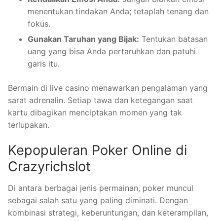
menentukan tindakan Anda; tetaplah tenang dan
fokus.
Gunakan Taruhan yang Bijak:
Tentukan batasan
uang yang bisa Anda pertaruhkan dan patuhi
garis itu.
Bermain di live casino menawarkan pengalaman yang
sarat adrenalin. Setiap tawa dan ketegangan saat
kartu dibagikan menciptakan momen yang tak
terlupakan.
Kepopuleran Poker Online di
Crazyrichslot
Di antara berbagai jenis permainan, poker muncul
sebagai salah satu yang paling diminati. Dengan
kombinasi strategi, keberuntungan, dan keterampilan,