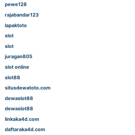
pewe128
rajabandar123
lapaktoto
slot
slot
juragan805
slot online
slot88
situsdewatoto.com
dewaslot88
dewaslot88
linkaka4d.com
daftaraka4d.com