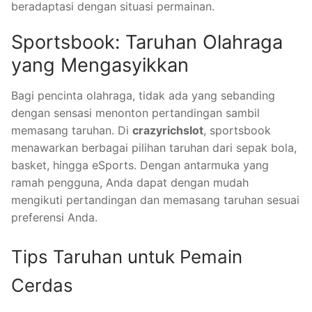
beradaptasi dengan situasi permainan.
Sportsbook: Taruhan Olahraga
yang Mengasyikkan
Bagi pencinta olahraga, tidak ada yang sebanding
dengan sensasi menonton pertandingan sambil
memasang taruhan. Di
crazyrichslot
, sportsbook
menawarkan berbagai pilihan taruhan dari sepak bola,
basket, hingga eSports. Dengan antarmuka yang
ramah pengguna, Anda dapat dengan mudah
mengikuti pertandingan dan memasang taruhan sesuai
preferensi Anda.
Tips Taruhan untuk Pemain
Cerdas