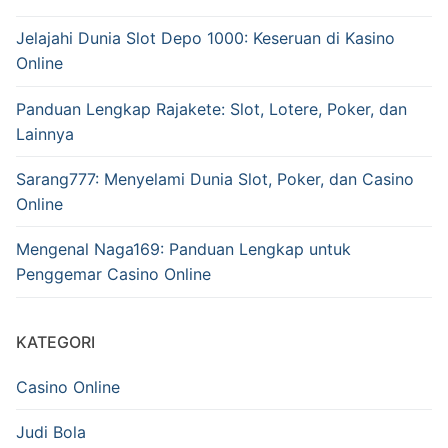
Jelajahi Dunia Slot Depo 1000: Keseruan di Kasino
Online
Panduan Lengkap Rajakete: Slot, Lotere, Poker, dan
Lainnya
Sarang777: Menyelami Dunia Slot, Poker, dan Casino
Online
Mengenal Naga169: Panduan Lengkap untuk
Penggemar Casino Online
KATEGORI
Casino Online
Judi Bola