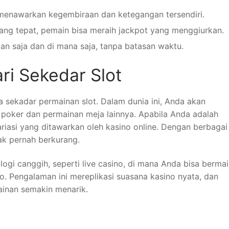
menawarkan kegembiraan dan ketegangan tersendiri.
ang tepat, pemain bisa meraih jackpot yang menggiurkan.
n saja dan di mana saja, tanpa batasan waktu.
ri Sekedar Slot
 sekadar permainan slot. Dalam dunia ini, Anda akan
poker dan permainan meja lainnya. Apabila Anda adalah
iasi yang ditawarkan oleh kasino online. Dengan berbagai 
ak pernah berkurang.
logi canggih, seperti live casino, di mana Anda bisa berma
o. Pengalaman ini mereplikasi suasana kasino nyata, dan
ainan semakin menarik.