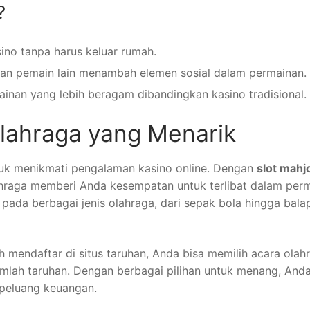
?
no tanpa harus keluar rumah.
dan pemain lain menambah elemen sosial dalam permainan.
ainan yang lebih beragam dibandingkan kasino tradisional.
lahraga yang Menarik
ntuk menikmati pengalaman kasino online. Dengan
slot mahj
ahraga memberi Anda kesempatan untuk terlibat dalam per
 pada berbagai jenis olahraga, dari sepak bola hingga bala
 mendaftar di situs taruhan, Anda bisa memilih acara olah
mlah taruhan. Dengan berbagai pilihan untuk menang, Anda
peluang keuangan.