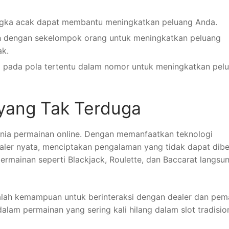
ka acak dapat membantu meningkatkan peluang Anda.
 dengan sekelompok orang untuk meningkatkan peluang
ak.
pada pola tertentu dalam nomor untuk meningkatkan pel
 yang Tak Terduga
 dunia permainan online. Dengan memanfaatkan teknologi
ealer nyata, menciptakan pengalaman yang tidak dapat dib
permainan seperti Blackjack, Roulette, dan Baccarat langsun
dalah kemampuan untuk berinteraksi dengan dealer dan pem
dalam permainan yang sering kali hilang dalam slot tradision