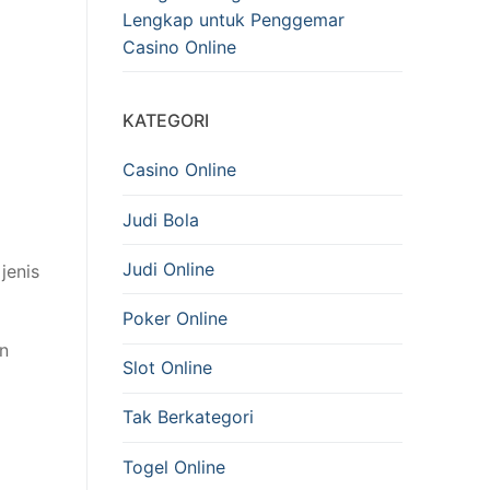
Lengkap untuk Penggemar
Casino Online
KATEGORI
Casino Online
Judi Bola
Judi Online
jenis
Poker Online
in
Slot Online
Tak Berkategori
Togel Online