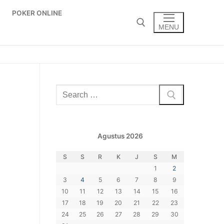
POKER ONLINE
MENU
Cari:
Cari:
Agustus 2026
S
S
R
K
J
S
M
1
2
3
4
5
6
7
8
9
10
11
12
13
14
15
16
17
18
19
20
21
22
23
24
25
26
27
28
29
30