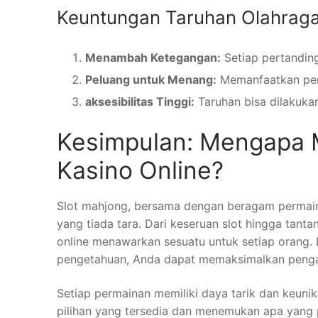
Keuntungan Taruhan Olahrag
Menambah Ketegangan:
Setiap pertanding
Peluang untuk Menang:
Memanfaatkan pen
aksesibilitas Tinggi:
Taruhan bisa dilakukan
Kesimpulan: Mengapa M
Kasino Online?
Slot mahjong, bersama dengan beragam permain
yang tiada tara. Dari keseruan slot hingga tant
online menawarkan sesuatu untuk setiap orang. 
pengetahuan, Anda dapat memaksimalkan peng
Setiap permainan memiliki daya tarik dan keunika
pilihan yang tersedia dan menemukan apa yang 