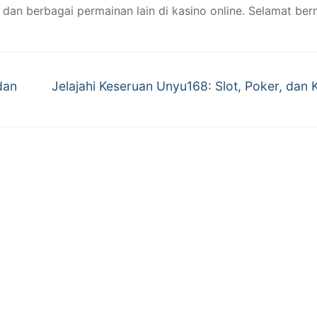
dan berbagai permainan lain di kasino online. Selamat ber
Next
dan
Jelajahi Keseruan Unyu168: Slot, Poker, dan 
post: