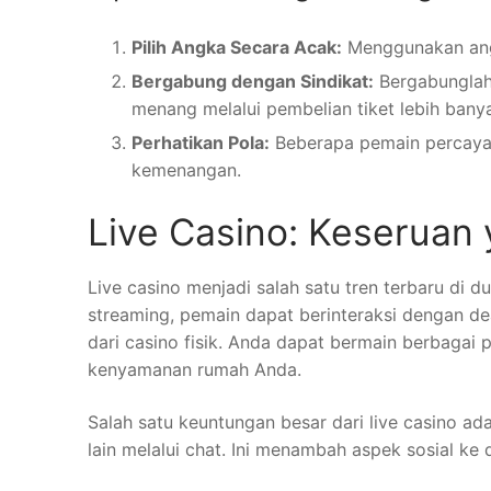
Pilih Angka Secara Acak:
Menggunakan ang
Bergabung dengan Sindikat:
Bergabunglah
menang melalui pembelian tiket lebih bany
Perhatikan Pola:
Beberapa pemain percaya 
kemenangan.
Live Casino: Keseruan
Live casino menjadi salah satu tren terbaru di
streaming, pemain dapat berinteraksi dengan d
dari casino fisik. Anda dapat bermain berbagai 
kenyamanan rumah Anda.
Salah satu keuntungan besar dari live casino a
lain melalui chat. Ini menambah aspek sosial ke 