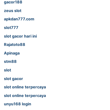
gacor188
zeus slot
apkdan777.com
slot777
slot gacor hari ini
Rajatoto88
Apinaga
stm88
slot
slot gacor
slot online terpercaya
slot online terpercaya
unyu168 login