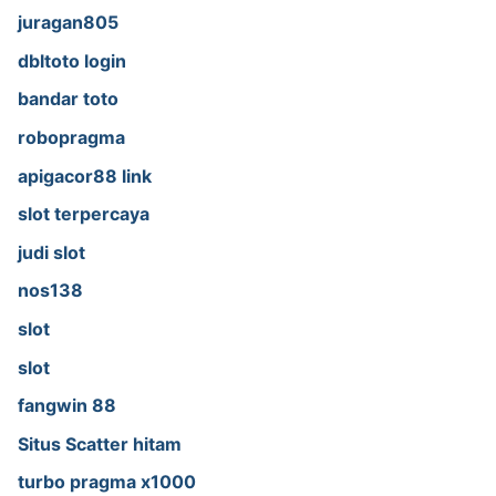
juragan805
dbltoto login
bandar toto
robopragma
apigacor88 link
slot terpercaya
judi slot
nos138
slot
slot
fangwin 88
Situs Scatter hitam
turbo pragma x1000