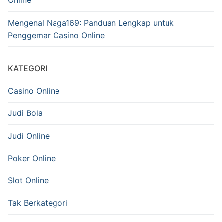
Online
Mengenal Naga169: Panduan Lengkap untuk
Penggemar Casino Online
KATEGORI
Casino Online
Judi Bola
Judi Online
Poker Online
Slot Online
Tak Berkategori