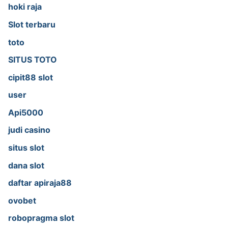
hoki raja
Slot terbaru
toto
SITUS TOTO
cipit88 slot
user
Api5000
judi casino
situs slot
dana slot
daftar apiraja88
ovobet
robopragma slot