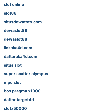
slot online
slot88
situsdewatoto.com
dewaslot88
dewaslot88
linkaka4d.com
daftaraka4d.com
situs slot
super scatter olympus
mpo slot
bos pragma x1000
daftar target4d
slotx50000